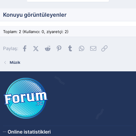
Konuyu görüntüleyenler
Toplam: 2 (Kullanıcı: 0, ziyaretçi: 2)
Facebook
X (Twitter)
Reddit
Pinterest
Tumblr
WhatsApp
E-posta
Link
Paylaş:
Müzik
Online istatistikleri