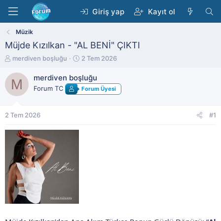
Giriş yap
Kayıt ol
Müzik
Müjde Kızılkan - "AL BENİ" ÇIKTI
K
B
merdiven boşluğu
2 Tem 2026
o
a
n
ş
merdiven boşluğu
M
b
l
Forum TC
Forum Üyesi
u
a
y
n
u
g
2 Tem 2026
#1
b
ı
a
ç
ş
t
l
a
a
r
t
i
a
h
n
i