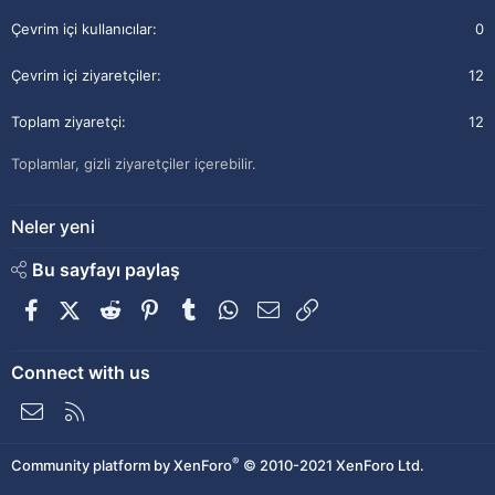
Çevrim içi kullanıcılar
0
Çevrim içi ziyaretçiler
12
Toplam ziyaretçi
12
Toplamlar, gizli ziyaretçiler içerebilir.
Neler yeni
Bu sayfayı paylaş
Facebook
X (Twitter)
Reddit
Pinterest
Tumblr
WhatsApp
E-posta
Link
Connect with us
Bize ulaşın
RSS
®
Community platform by XenForo
© 2010-2021 XenForo Ltd.