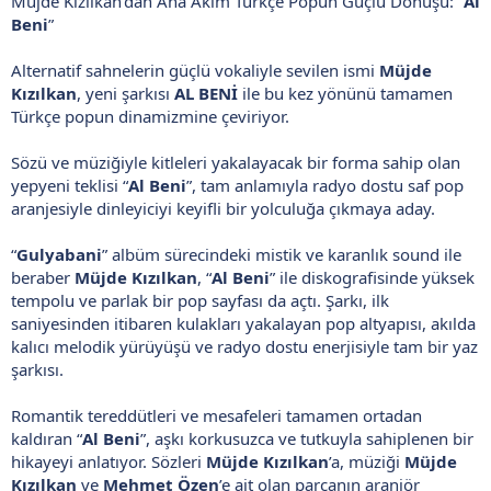
Müjde Kızılkan’dan Ana Akım Türkçe Popun Güçlü Dönüşü: “
Al
Beni
”
Alternatif sahnelerin güçlü vokaliyle sevilen ismi
Müjde
Kızılkan
, yeni şarkısı
AL BENİ
ile bu kez yönünü tamamen
Türkçe popun dinamizmine çeviriyor.
Sözü ve müziğiyle kitleleri yakalayacak bir forma sahip olan
yepyeni teklisi “
Al Beni
”, tam anlamıyla radyo dostu saf pop
aranjesiyle dinleyiciyi keyifli bir yolculuğa çıkmaya aday.
“
Gulyabani
” albüm sürecindeki mistik ve karanlık sound ile
beraber
Müjde Kızılkan
, “
Al Beni
” ile diskografisinde yüksek
tempolu ve parlak bir pop sayfası da açtı. Şarkı, ilk
saniyesinden itibaren kulakları yakalayan pop altyapısı, akılda
kalıcı melodik yürüyüşü ve radyo dostu enerjisiyle tam bir yaz
şarkısı.
Romantik tereddütleri ve mesafeleri tamamen ortadan
kaldıran “
Al Beni
”, aşkı korkusuzca ve tutkuyla sahiplenen bir
hikayeyi anlatıyor. Sözleri
Müjde Kızılkan
’a, müziği
Müjde
Kızılkan
ve
Mehmet Özen
’e ait olan parçanın aranjör