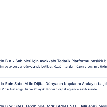
nda
Butik Sahipleri İçin Ayakkabı Tedarik Platformu
başlıklı b
im ve aksesuar dünyasında butikler, özgün tarzları, özenle seçilmiş ürün.
nda
Epin Satın Al ile Dijital Dünyanın Kapılarını Aralayın
başlık
nik Pinin Getirdiği Hız ve Kolaylık Modern dijital eğlence sektöründe...
nda
Blog Sitesi Tercihinde Doğru Adres Nasıl Belirlenir?
başlı