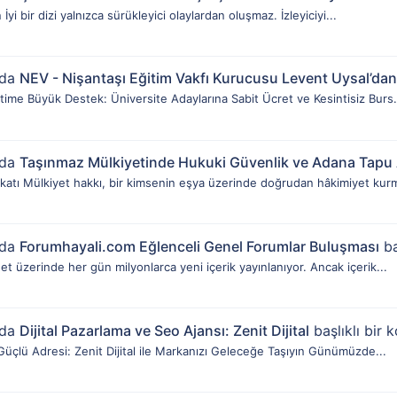
 İyi bir dizi yalnızca sürükleyici olaylardan oluşmaz. İzleyiciyi...
nda
NEV - Nişantaşı Eğitim Vakfı Kurucusu Levent Uysal’da
ime Büyük Destek: Üniversite Adaylarına Sabit Ücret ve Kesintisiz Burs.
nda
Taşınmaz Mülkiyetinde Hukuki Güvenlik ve Adana Tapu 
tı Mülkiyet hakkı, bir kimsenin eşya üzerinde doğrudan hâkimiyet kurma
nda
Forumhayali.com Eğlenceli Genel Forumlar Buluşması
ba
 üzerinde her gün milyonlarca yeni içerik yayınlanıyor. Ancak içerik...
nda
Dijital Pazarlama ve Seo Ajansı: Zenit Dijital
başlıklı bir k
ın Güçlü Adresi: Zenit Dijital ile Markanızı Geleceğe Taşıyın Günümüzde...