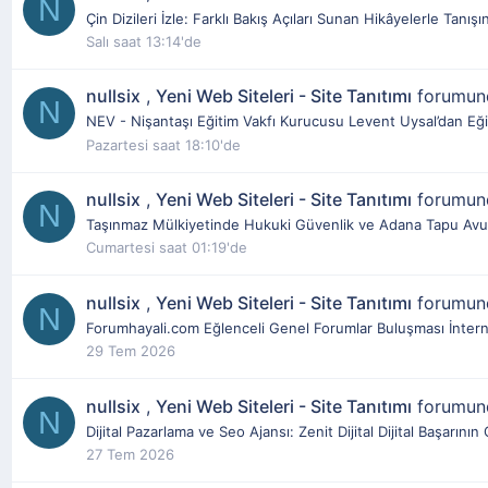
N
Çin Dizileri İzle: Farklı Bakış Açıları Sunan Hikâyelerle Tanışın
Salı saat 13:14'de
nullsix
,
Yeni Web Siteleri - Site Tanıtımı
forumu
N
NEV - Nişantaşı Eğitim Vakfı Kurucusu Levent Uysal’dan Eğit
Pazartesi saat 18:10'de
nullsix
,
Yeni Web Siteleri - Site Tanıtımı
forumu
N
Taşınmaz Mülkiyetinde Hukuki Güvenlik ve Adana Tapu Avuka
Cumartesi saat 01:19'de
nullsix
,
Yeni Web Siteleri - Site Tanıtımı
forumu
N
Forumhayali.com Eğlenceli Genel Forumlar Buluşması İnternet
29 Tem 2026
nullsix
,
Yeni Web Siteleri - Site Tanıtımı
forumu
N
Dijital Pazarlama ve Seo Ajansı: Zenit Dijital Dijital Başarın
27 Tem 2026