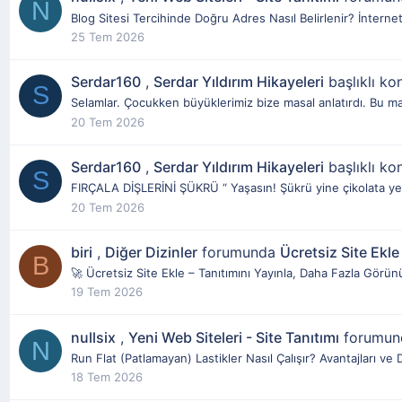
N
Blog Sitesi Tercihinde Doğru Adres Nasıl Belirlenir? İnternet, 
25 Tem 2026
Serdar160
,
Serdar Yıldırım Hikayeleri
başlıklı ko
S
Selamlar. Çocukken büyüklerimiz bize masal anlatırdı. Bu mas
20 Tem 2026
Serdar160
,
Serdar Yıldırım Hikayeleri
başlıklı ko
S
FIRÇALA DİŞLERİNİ ŞÜKRÜ “ Yaşasın! Şükrü yine çikolata yem
20 Tem 2026
biri
,
Diğer Dizinler
forumunda
Ücretsiz Site Ekle
B
🚀 Ücretsiz Site Ekle – Tanıtımını Yayınla, Daha Fazla Görü
19 Tem 2026
nullsix
,
Yeni Web Siteleri - Site Tanıtımı
forumu
N
Run Flat (Patlamayan) Lastikler Nasıl Çalışır? Avantajları ve 
18 Tem 2026