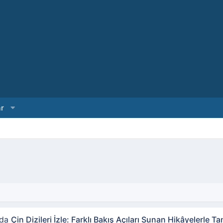
ar
nda
Çin Dizileri İzle: Farklı Bakış Açıları Sunan Hikâyelerle Ta