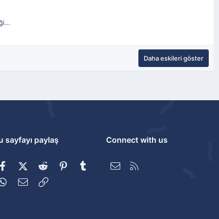
i...
Daha eskileri göster
u sayfayı paylaş
Connect with us
Facebook
X (Twitter)
Reddit
Pinterest
Tumblr
Bize ulaşın
RSS
WhatsApp
E-posta
Link