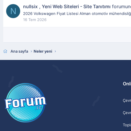
nullsix
,
Yeni Web Siteleri - Site Tanıtımı
forumu
N
2026 Volkswagen Fiyat Listesi Alman otomotiv mühendisliğini
16 Tem 2026
Ana sayfa
Neler yeni
Onli
Çevri
Çevr
Topl