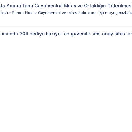
nda
Adana Tapu Gayrimenkul Miras ve Ortaklığın Giderilmes
katı - Sümer Hukuk Gayrimenkul ve miras hukukuna ilişkin uyuşmazlıklar
rumunda
30tl hediye bakiyeli en güvenilir sms onay sites