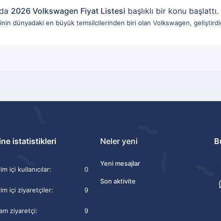
nda
2026 Volkswagen Fiyat Listesi
başlıklı bir konu başlattı.
n dünyadaki en büyük temsilcilerinden biri olan Volkswagen, geliştirdiğ
ne istatistikleri
Neler yeni
B
Yeni mesajlar
m içi kullanıcılar
0
Son aktivite
im içi ziyaretçiler
9
am ziyaretçi
9