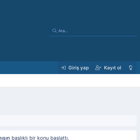
Giriş yap
Kayıt ol
nışın
başlıklı bir konu başlattı.