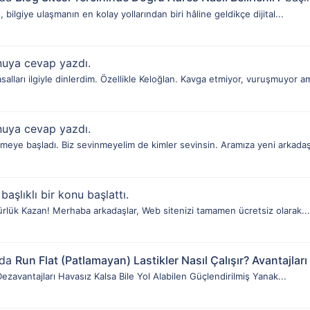
bilgiye ulaşmanın en kolay yollarından biri hâline geldikçe dijital...
nuya cevap yazdı.
alları ilgiyle dinlerdim. Özellikle Keloğlan. Kavga etmiyor, vuruşmuyor am
nuya cevap yazdı.
eye başladı. Biz sevinmeyelim de kimler sevinsin. Aramıza yeni arkadaşl
başlıklı bir konu başlattı.
nürlük Kazan! Merhaba arkadaşlar, Web sitenizi tamamen ücretsiz olarak...
nda
Run Flat (Patlamayan) Lastikler Nasıl Çalışır? Avantajları
Dezavantajları Havasız Kalsa Bile Yol Alabilen Güçlendirilmiş Yanak...