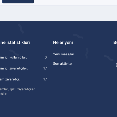
ne istatistikleri
Neler yeni
B
Yeni mesajlar
m içi kullanıcılar
0
Son aktivite
im içi ziyaretçiler
17
am ziyaretçi
17
mlar, gizli ziyaretçiler
bilir.