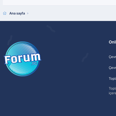
Ana sayfa
Onli
Çevri
Çevr
Topl
Topla
içere