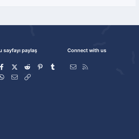
u sayfayı paylaş
Connect with us
Facebook
X (Twitter)
Reddit
Pinterest
Tumblr
Bize ulaşın
RSS
WhatsApp
E-posta
Link