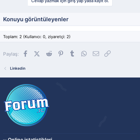
Cevap yazmak için giriş yap yada kayıt ol.
Konuyu görüntüleyenler
Toplam: 2 (Kullanıcı: 0, ziyaretçi: 2)
Facebook
X (Twitter)
Reddit
Pinterest
Tumblr
WhatsApp
E-posta
Link
Paylaş:
Linkedin
Online istatistikleri