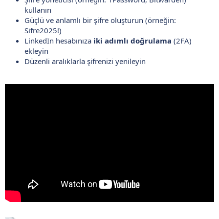
kullanın
Güçlü ve anlamlı bir şifre oluşturun (örneğin:
Sifre2025!)
LinkedIn hesabınıza
iki adımlı doğrulama
(2FA)
ekleyin
Düzenli aralıklarla şifrenizi yenileyin