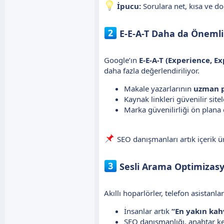
İpucu:
Sorulara net, kısa ve do
E-E-A-T Daha da Önemli
Google’ın
E-E-A-T (Experience, E
daha fazla değerlendiriliyor.
Makale yazarlarının
uzman pr
Kaynak linkleri güvenilir site
Marka güvenilirliği ön plana ç
SEO danışmanları artık içerik 
Sesli Arama Optimizasy
Akıllı hoparlörler, telefon asistanl
İnsanlar artık
“En yakın ka
SEO danışmanlığı, anahtar k