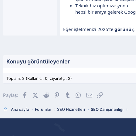
Teknik hız optimizasyonu
hepsi bir araya gelerek Googl
Eğer işletmenizi 2025’te
görünür, 
Konuyu görüntüleyenler
Toplam: 2 (Kullanıcı: 0, ziyaretçi: 2)
Facebook
X (Twitter)
Reddit
Pinterest
Tumblr
WhatsApp
E-posta
Link
Paylaş:
Ana sayfa
Forumlar
SEO Hizmetleri
SEO Danışmanlığı