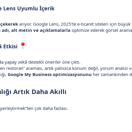
e Lens Uyumlu İçerik
 çekerek
arıyor. Google Lens, 2025’te e-ticaret siteleri için büyük f
 adı, alt metin ve açıklamalarla
optimize ederek görsel aramal
 Etkisi
a yapay zekâ destekli öneriler öne çıktı.
n restoran” araması, artık yalnızca konum değil, yorum analizi ve
ığı,
Google My Business optimizasyonunu
her zamankinden dah
ığı Artık Daha Akıllı
yerleştirmek”ten çok daha fazlası.