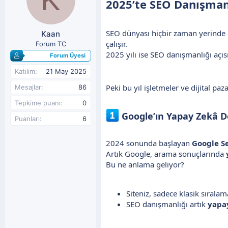
2025’te SEO Danışman
y
n
u
g
b
ı
SEO dünyası hiçbir zaman yerinde d
Kaan
a
ç
ş
t
çalışır.
Forum TC
l
a
2025 yılı ise SEO danışmanlığı açıs
Forum Üyesi
a
r
t
i
Katılım
21 May 2025
a
h
Peki bu yıl işletmeler ve dijital pa
Mesajlar
86
n
i
Tepkime puanı
0
Google’ın Yapay Zekâ 
Puanları
6
2024 sonunda başlayan
Google S
Artık Google, arama sonuçlarında
Bu ne anlama geliyor?
Siteniz, sadece klasik sırala
SEO danışmanlığı artık
yapa