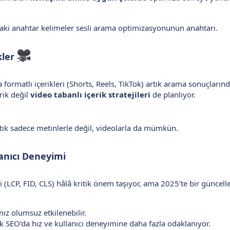
ki anahtar kelimeler sesli arama optimizasyonunun anahtarı.
kler
 formatlı içerikleri (Shorts, Reels, TikTok) artık arama sonuçların
rik değil
video tabanlı içerik stratejileri
de planlıyor.
rtık sadece metinlerle değil, videolarla da mümkün.
anıcı Deneyimi
 (LCP, FID, CLS) hâlâ kritik önem taşıyor, ama 2025’te bir güncel
nız olumsuz etkilenebilir.
k SEO’da hız ve kullanıcı deneyimine daha fazla odaklanıyor.