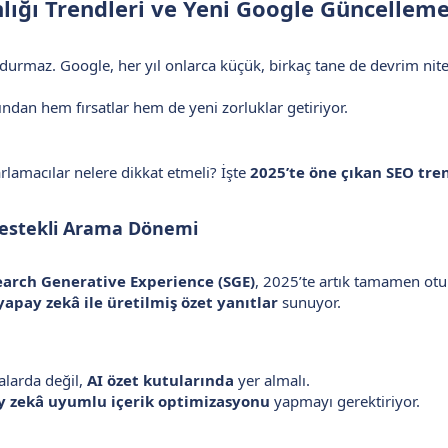
lığı Trendleri ve Yeni Google Güncelleme
urmaz. Google, her yıl onlarca küçük, birkaç tane de devrim nit
ından hem fırsatlar hem de yeni zorluklar getiriyor.
zarlamacılar nelere dikkat etmeli? İşte
2025’te öne çıkan SEO tre
Destekli Arama Dönemi
earch Generative Experience (SGE)
, 2025’te artık tamamen otu
yapay zekâ ile üretilmiş özet yanıtlar
sunuyor.
malarda değil,
AI özet kutularında
yer almalı.
y zekâ uyumlu içerik optimizasyonu
yapmayı gerektiriyor.