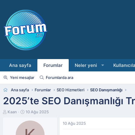
Ana sayfa
Forumlar
Neler yeni
Kullanıcıl
Yeni mesajlar
Forumlarda ara
Ana sayfa
Forumlar
SEO Hizmetleri
SEO Danışmanlığı
2025’te SEO Danışmanlığı Tr
K
B
Kaan
10 Ağu 2025
o
a
n
ş
10 Ağu 2025
K
b
l
u
a