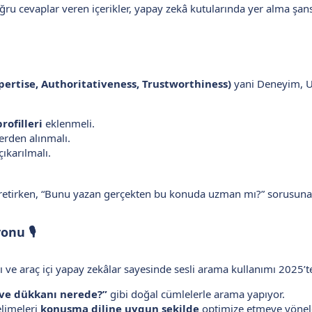
ğru cevaplar veren içerikler, yapay zekâ kutularında yer alma şansın
xpertise, Authoritativeness, Trustworthiness)
yani Deneyim, Uzm
ofilleri
eklenmeli.
lerden alınmalı.
ıkarılmalı.
üretirken, “Bunu yazan gerçekten bu konuda uzman mı?” sorusuna
onu 🎙
arı ve araç içi yapay zekâlar sayesinde sesli arama kullanımı 2025’te
hve dükkanı nerede?”
gibi doğal cümlelerle arama yapıyor.
elimeleri
konuşma diline uygun şekilde
optimize etmeye yönel