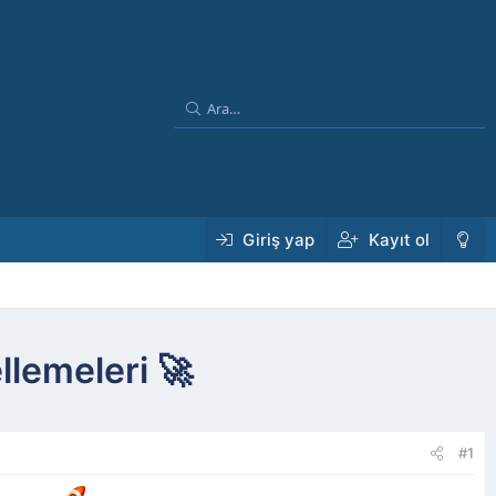
Giriş yap
Kayıt ol
lemeleri 🚀
#1