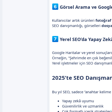
Görsel Arama ve Googl
Kullanıcılar artık ürünleri
fotoğraf
SEO danışmanlığı, görselleri
dosya
Yerel SEO’da Yapay Zekâ
Google Haritalar ve yerel sonuçlard
Örneğin, “Şehrimde en çok beğenile
Yerel işletmeler için SEO danışmanl
2025’te SEO Danışmanl
Bu yıl SEO, sadece “anahtar kelime 
Yapay zekâ uyumu
Güvenilirlik ve uzmanlık
Çok formatlı içerik stratejileri