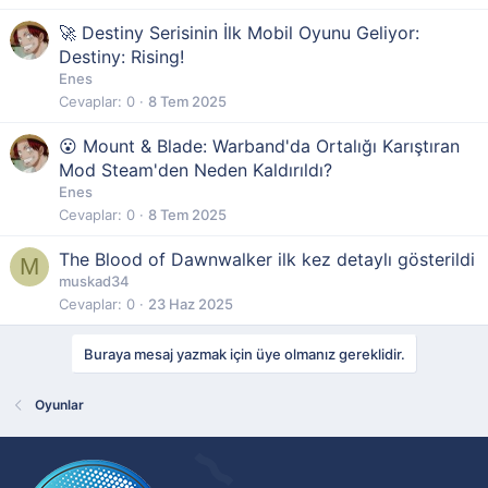
🚀 Destiny Serisinin İlk Mobil Oyunu Geliyor:
Destiny: Rising!
Enes
Cevaplar
0
8 Tem 2025
😮 Mount & Blade: Warband'da Ortalığı Karıştıran
Mod Steam'den Neden Kaldırıldı?
Enes
Cevaplar
0
8 Tem 2025
The Blood of Dawnwalker ilk kez detaylı gösterildi
M
muskad34
Cevaplar
0
23 Haz 2025
Buraya mesaj yazmak için üye olmanız gereklidir.
Oyunlar