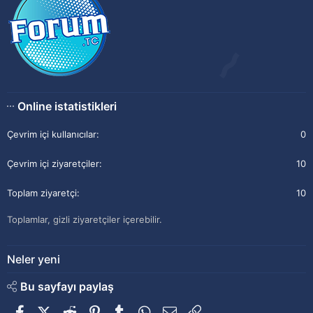
Online istatistikleri
Çevrim içi kullanıcılar
0
Çevrim içi ziyaretçiler
10
Toplam ziyaretçi
10
Toplamlar, gizli ziyaretçiler içerebilir.
Neler yeni
Bu sayfayı paylaş
Facebook
X (Twitter)
Reddit
Pinterest
Tumblr
WhatsApp
E-posta
Link