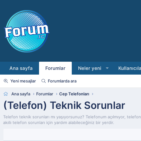
Ana sayfa
Forumlar
Neler yeni
Kullanıcıl
Yeni mesajlar
Forumlarda ara
Ana sayfa
Forumlar
Cep Telefonları
(Telefon) Teknik Sorunlar
Telefon teknik sorunları mı yaşıyorsunuz? Telefonum açılmıyor, telefo
akıllı telefon sorunları için yardım alabileceğiniz bir yerdir.