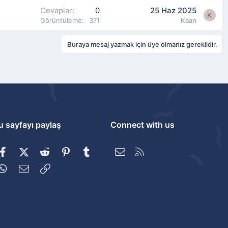
Cevaplar
0
25 Haz 2025
K
Görüntüleme
371
Kaan
Buraya mesaj yazmak için üye olmanız gereklidir.
u sayfayı paylaş
Connect with us
Facebook
X (Twitter)
Reddit
Pinterest
Tumblr
Bize ulaşın
RSS
WhatsApp
E-posta
Link