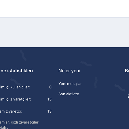
ne istatistikleri
Neler yeni
B
Yeni mesajlar
m içi kullanıcılar
0
Son aktivite
im içi ziyaretçiler
13
am ziyaretçi
13
mlar, gizli ziyaretçiler
bilir.