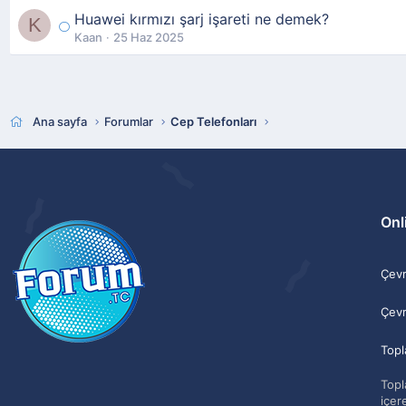
Huawei kırmızı şarj işareti ne demek?
K
Kaan
25 Haz 2025
Ana sayfa
Forumlar
Cep Telefonları
Onli
Çevri
Çevr
Topl
Topla
içere