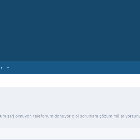
ar
num şarj olmuyor, telefonum donuyor gibi sorunlara çözüm mü arıyorsunuz