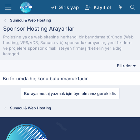
Giriş yap
Kayıt ol
Sunucu & Web Hosting
Sponsor Hosting Arayanlar
Projesine ya da web sitesine herhangi bir barındırma türünde (Web
hosting, VPS/VDS, Sunucu v.b) sponsorluk arayanlar, yeni fikirlere
ve projelere sponsor olmak isteyen firma/şirketlerin yer aldığı
kategori
Filtreler
Bu forumda hiç konu bulunmamaktadır.
Buraya mesaj yazmak için üye olmanız gereklidir.
Sunucu & Web Hosting