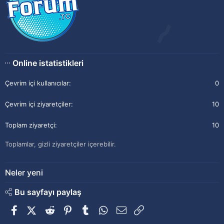
Online istatistikleri
Çevrim içi kullanıcılar
0
Çevrim içi ziyaretçiler
10
Toplam ziyaretçi
10
Toplamlar, gizli ziyaretçiler içerebilir.
Neler yeni
Bu sayfayı paylaş
Facebook
X (Twitter)
Reddit
Pinterest
Tumblr
WhatsApp
E-posta
Link