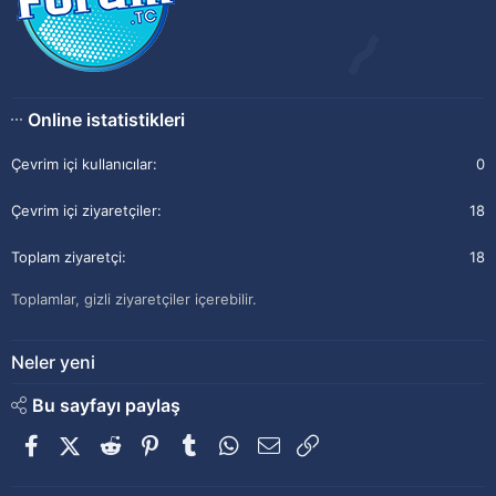
Online istatistikleri
Çevrim içi kullanıcılar
0
Çevrim içi ziyaretçiler
18
Toplam ziyaretçi
18
Toplamlar, gizli ziyaretçiler içerebilir.
Neler yeni
Bu sayfayı paylaş
Facebook
X (Twitter)
Reddit
Pinterest
Tumblr
WhatsApp
E-posta
Link