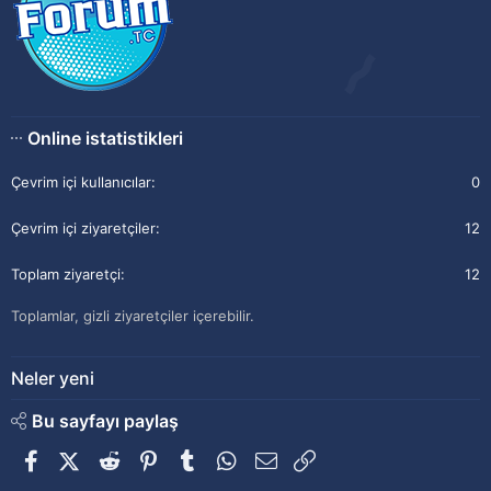
Online istatistikleri
Çevrim içi kullanıcılar
0
Çevrim içi ziyaretçiler
12
Toplam ziyaretçi
12
Toplamlar, gizli ziyaretçiler içerebilir.
Neler yeni
Bu sayfayı paylaş
Facebook
X (Twitter)
Reddit
Pinterest
Tumblr
WhatsApp
E-posta
Link