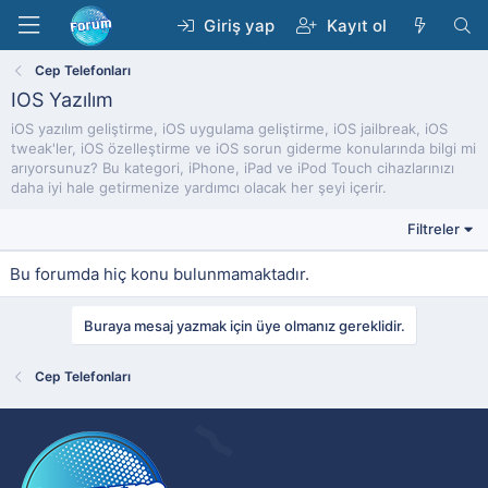
Giriş yap
Kayıt ol
Cep Telefonları
IOS Yazılım
iOS yazılım geliştirme, iOS uygulama geliştirme, iOS jailbreak, iOS
tweak'ler, iOS özelleştirme ve iOS sorun giderme konularında bilgi mi
arıyorsunuz? Bu kategori, iPhone, iPad ve iPod Touch cihazlarınızı
daha iyi hale getirmenize yardımcı olacak her şeyi içerir.
Filtreler
Bu forumda hiç konu bulunmamaktadır.
Buraya mesaj yazmak için üye olmanız gereklidir.
Cep Telefonları