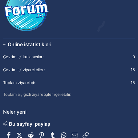
Online istatistikleri
Çevrim içi kullanıcılar
0
Çevrim içi ziyaretçiler
15
Toplam ziyaretçi
15
Toplamlar, gizli ziyaretçiler içerebilir.
Neler yeni
Bu sayfayı paylaş
Facebook
X (Twitter)
Reddit
Pinterest
Tumblr
WhatsApp
E-posta
Link