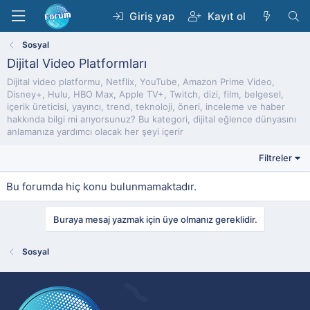
Giriş yap
Kayıt ol
Sosyal
Dijital Video Platformları
Dijital video platformu, Netflix, YouTube, Amazon Prime Video,
Disney+, Hulu, HBO Max, Apple TV+, Twitch, dizi, film, belgesel,
içerik üreticisi, yayıncı, trend, teknoloji, öneri, inceleme ve haber
hakkında bilgi mi arıyorsunuz? Bu kategori, dijital eğlence dünyasını
anlamanıza yardımcı olacak her şeyi içerir
Filtreler
Bu forumda hiç konu bulunmamaktadır.
Buraya mesaj yazmak için üye olmanız gereklidir.
Sosyal