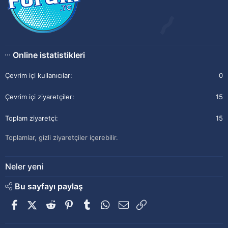
Online istatistikleri
Çevrim içi kullanıcılar
0
Çevrim içi ziyaretçiler
15
Toplam ziyaretçi
15
Toplamlar, gizli ziyaretçiler içerebilir.
Neler yeni
Bu sayfayı paylaş
Facebook
X (Twitter)
Reddit
Pinterest
Tumblr
WhatsApp
E-posta
Link