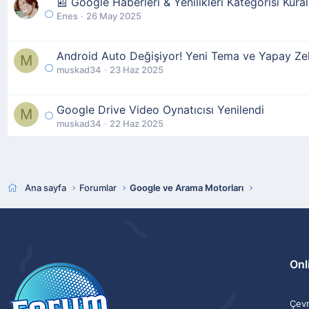
📰 Google Haberleri & Yenilikleri Kategorisi Kural
Enes
26 May 2025
Android Auto Değişiyor! Yeni Tema ve Yapay Ze
M
muskad34
23 Haz 2025
Google Drive Video Oynatıcısı Yenilendi
M
muskad34
22 Haz 2025
Ana sayfa
Forumlar
Google ve Arama Motorları
Onli
Çevri