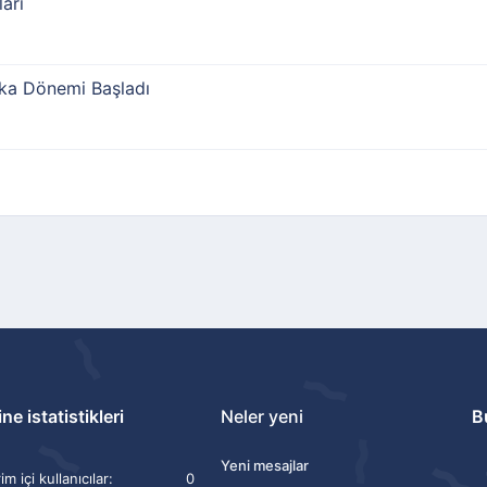
ları
ka Dönemi Başladı
ne istatistikleri
Neler yeni
B
Yeni mesajlar
m içi kullanıcılar
0