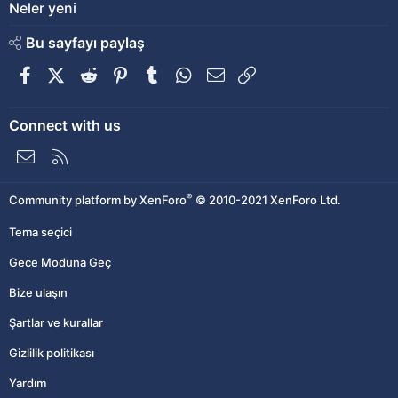
Neler yeni
Bu sayfayı paylaş
Facebook
X (Twitter)
Reddit
Pinterest
Tumblr
WhatsApp
E-posta
Link
Connect with us
Bize ulaşın
RSS
®
Community platform by XenForo
© 2010-2021 XenForo Ltd.
Tema seçici
Gece Moduna Geç
Bize ulaşın
Şartlar ve kurallar
Gizlilik politikası
Yardım