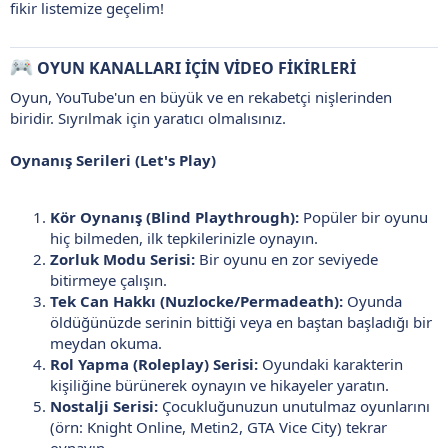
fikir listemize geçelim!
OYUN KANALLARI İÇİN VİDEO FİKİRLERİ
Oyun, YouTube'un en büyük ve en rekabetçi nişlerinden
biridir. Sıyrılmak için yaratıcı olmalısınız.
Oynanış Serileri (Let's Play)
Kör Oynanış (Blind Playthrough):
Popüler bir oyunu
hiç bilmeden, ilk tepkilerinizle oynayın.
Zorluk Modu Serisi:
Bir oyunu en zor seviyede
bitirmeye çalışın.
Tek Can Hakkı (Nuzlocke/Permadeath):
Oyunda
öldüğünüzde serinin bittiği veya en baştan başladığı bir
meydan okuma.
Rol Yapma (Roleplay) Serisi:
Oyundaki karakterin
kişiliğine bürünerek oynayın ve hikayeler yaratın.
Nostalji Serisi:
Çocukluğunuzun unutulmaz oyunlarını
(örn: Knight Online, Metin2, GTA Vice City) tekrar