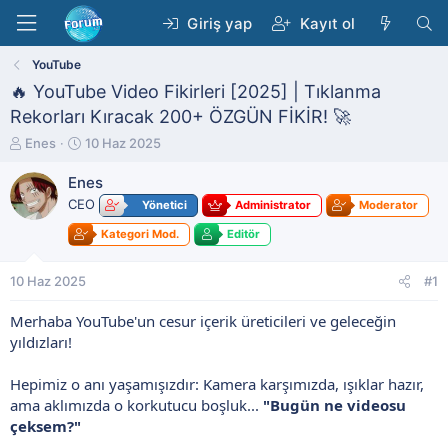
Giriş yap
Kayıt ol
YouTube
🔥 YouTube Video Fikirleri [2025] | Tıklanma
Rekorları Kıracak 200+ ÖZGÜN FİKİR! 🚀
K
B
Enes
10 Haz 2025
o
a
n
ş
Enes
b
l
CEO
Yönetici
Administrator
Moderator
u
a
y
n
Kategori Mod.
Editör
u
g
b
ı
10 Haz 2025
#1
a
ç
ş
t
Merhaba YouTube'un cesur içerik üreticileri ve geleceğin
l
a
yıldızları!
a
r
t
i
a
h
Hepimiz o anı yaşamışızdır: Kamera karşımızda, ışıklar hazır,
n
i
ama aklımızda o korkutucu boşluk...
"Bugün ne videosu
çeksem?"