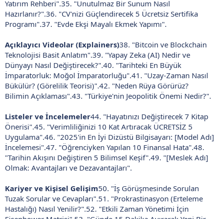
Yatırım Rehberi".35. "Unutulmaz Bir Sunum Nasıl
Hazırlanır?".36. "CV'nizi Güçlendirecek 5 Ücretsiz Sertifika
Programı".37. "Evde Ekşi Mayalı Ekmek Yapımı".
Açıklayıcı Videolar (Explainers)
38. "Bitcoin ve Blockchain
Teknolojisi Basit Anlatım".39. "Yapay Zeka (AI) Nedir ve
Dünyayı Nasıl Değiştirecek?".40. "Tarihteki En Büyük
İmparatorluk: Moğol İmparatorluğu".41. "Uzay-Zaman Nasıl
Bükülür? (Görelilik Teorisi)".42. "Neden Rüya Görürüz?
Bilimin Açıklaması".43. "Türkiye'nin Jeopolitik Önemi Nedir?".
Listeler ve İncelemeler
44. "Hayatınızı Değiştirecek 7 Kitap
Önerisi".45. "Verimliliğinizi 10 Kat Artıracak ÜCRETSİZ 5
Uygulama".46. "2025'in En İyi Dizüstü Bilgisayarı: [Model Adı]
İncelemesi".47. "Öğrenciyken Yapılan 10 Finansal Hata".48.
"Tarihin Akışını Değiştiren 5 Bilimsel Keşif".49. "[Meslek Adı]
Olmak: Avantajları ve Dezavantajları".
Kariyer ve Kişisel Gelişim
50. "İş Görüşmesinde Sorulan
Tuzak Sorular ve Cevapları".51. "Prokrastinasyon (Erteleme
Hastalığı) Nasıl Yenilir?".52. "Etkili Zaman Yönetimi İçin