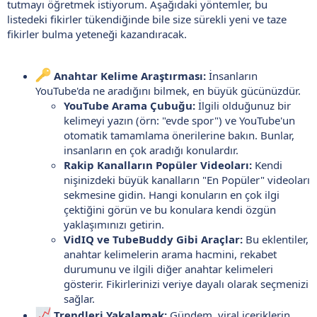
tutmayı öğretmek istiyorum. Aşağıdaki yöntemler, bu
listedeki fikirler tükendiğinde bile size sürekli yeni ve taze
fikirler bulma yeteneği kazandıracak.
Anahtar Kelime Araştırması:
İnsanların
YouTube'da ne aradığını bilmek, en büyük gücünüzdür.
YouTube Arama Çubuğu:
İlgili olduğunuz bir
kelimeyi yazın (örn: "evde spor") ve YouTube'un
otomatik tamamlama önerilerine bakın. Bunlar,
insanların en çok aradığı konulardır.
Rakip Kanalların Popüler Videoları:
Kendi
nişinizdeki büyük kanalların "En Popüler" videoları
sekmesine gidin. Hangi konuların en çok ilgi
çektiğini görün ve bu konulara kendi özgün
yaklaşımınızı getirin.
VidIQ ve TubeBuddy Gibi Araçlar:
Bu eklentiler,
anahtar kelimelerin arama hacmini, rekabet
durumunu ve ilgili diğer anahtar kelimeleri
gösterir. Fikirlerinizi veriye dayalı olarak seçmenizi
sağlar.
Trendleri Yakalamak:
Gündem, viral içeriklerin