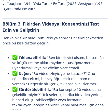
ve İpuçlarım".94. "Oda Turu / Ev Turu (2025 Versiyonu)".95.
"Çantamda Ne Var?".
Bölüm 3: Fikirden Videoya: Konseptinizi Test
Edin ve Geliştirin
Harika bir fikir buldunuz. Peki ya sonra? Her fikri çekmeden
önce bu kısa testten geçirin:
Tıklanabilirlik:
"Ben bir izleyici olsam, bu başlığa
ve küçük resme tıklar mıydım?" Başlığınız merak
uyandırmalı veya bir çözüm vaat etmeli.
Değer:
"Bu video izleyiciye ne katacak?" Onu
eğlendirecek mi, bir şey öğretecek mi, ilham mı
verecek? Değersiz bir içerik, tıklansa bile izlenmez.
Sürdürülebilirlik:
"Bu konseptte 10 video daha
çekebilir miyim?" Tek seferlik, harika bir video yerine,
bir seri oluşturabileceğiniz veya formatını
tekrarlayabileceğiniz fikirler, kanal büyümesi için daha
iyidir.