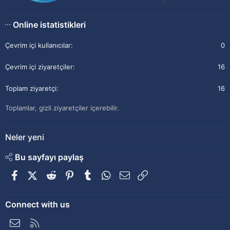
Online istatistikleri
Çevrim içi kullanıcılar
0
Çevrim içi ziyaretçiler
16
Toplam ziyaretçi
16
Toplamlar, gizli ziyaretçiler içerebilir.
Neler yeni
Bu sayfayı paylaş
Facebook
X (Twitter)
Reddit
Pinterest
Tumblr
WhatsApp
E-posta
Link
Connect with us
Bize ulaşın
RSS