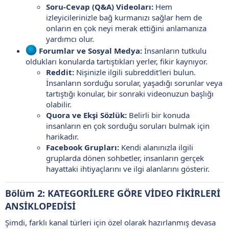
Soru-Cevap (Q&A) Videoları:
Hem
izleyicilerinizle bağ kurmanızı sağlar hem de
onların en çok neyi merak ettiğini anlamanıza
yardımcı olur.
Forumlar ve Sosyal Medya:
İnsanların tutkulu
oldukları konularda tartıştıkları yerler, fikir kaynıyor.
Reddit:
Nişinizle ilgili subreddit'leri bulun.
İnsanların sorduğu sorular, yaşadığı sorunlar veya
tartıştığı konular, bir sonraki videonuzun başlığı
olabilir.
Quora ve Ekşi Sözlük:
Belirli bir konuda
insanların en çok sorduğu soruları bulmak için
harikadır.
Facebook Grupları:
Kendi alanınızla ilgili
gruplarda dönen sohbetler, insanların gerçek
hayattaki ihtiyaçlarını ve ilgi alanlarını gösterir.
Bölüm 2: KATEGORİLERE GÖRE VİDEO FİKİRLERİ
ANSİKLOPEDİSİ
Şimdi, farklı kanal türleri için özel olarak hazırlanmış devasa