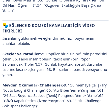
Eisenhower Matrisi".53. "Günde 15 Dakika Ayırarak Yeni Bir
Dil Nasıl Öğrenilir?".54. "Özgüven Eksikliğiyle Başa Çıkma
Yolları".
EĞLENCE & KOMEDİ KANALLARI İÇİN VİDEO
FİKİRLERİ
İnsanları güldürmek ve eğlendirmek, hızlı büyümenin
anahtarı olabilir.
Skeçler ve Parodiler
55. Popüler bir dizinin/filmin parodisini
çekin.56. Farklı insan tiplerini taklit edin (örn: "Spor
Salonundaki Tipler").57. Günlük hayattaki absürt durumlar
üzerine kısa skeçler yazın.58. Bir şarkının parodi versiyonunu
yapın.
Meydan Okumalar (Challenges)
59. "Gülmemeye Çalış (Try
Not to Laugh) Challenge".60. "Acı Biber Yeme Yarışması".61.
"24 Saat Boyunca Sadece [Renk] Renginde Yemek Yeme".62.
"Gözü Kapalı Resim Çizme Yarışması".63. "Fısıltı Challenge
(Whisper Challenge)".