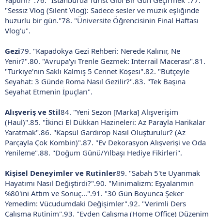
Yaptım?".76. "İstanbul'da Turist Gibi Bir Gün Geçirmek".77.
"Sessiz Vlog (Silent Vlog): Sadece sesler ve müzik eşliğinde
huzurlu bir gün."78. "Üniversite Öğrencisinin Final Haftası
Vlog'u".
Gezi
79. "Kapadokya Gezi Rehberi: Nerede Kalınır, Ne
Yenir?".80. "Avrupa'yı Trenle Gezmek: Interrail Macerası".81.
"Türkiye'nin Saklı Kalmış 5 Cennet Köşesi".82. "Bütçeyle
Seyahat: 3 Günde Roma Nasıl Gezilir?".83. "Tek Başına
Seyahat Etmenin İpuçları".
Alışveriş ve Stil
84. "Yeni Sezon [Marka] Alışverişim
(Haul)".85. "İkinci El Dükkan Hazineleri: Az Parayla Harikalar
Yaratmak".86. "Kapsül Gardırop Nasıl Oluşturulur? (Az
Parçayla Çok Kombin)".87. "Ev Dekorasyon Alışverişi ve Oda
Yenileme".88. "Doğum Günü/Yılbaşı Hediye Fikirleri".
Kişisel Deneyimler ve Rutinler
89. "Sabah 5'te Uyanmak
Hayatımı Nasıl Değiştirdi?".90. "Minimalizm: Eşyalarımın
%80'ini Attım ve Sonuç...".91. "30 Gün Boyunca Şeker
Yemedim: Vücudumdaki Değişimler".92. "Verimli Ders
Çalışma Rutinim".93. "Evden Çalışma (Home Office) Düzenim