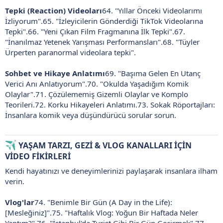
Tepki (Reaction) Videoları
64. "Yıllar Önceki Videolarımı
İzliyorum".65. "İzleyicilerin Gönderdiği TikTok Videolarına
Tepki".66. "Yeni Çıkan Film Fragmanına İlk Tepki".67.
"İnanılmaz Yetenek Yarışması Performansları".68. "Tüyler
Ürperten paranormal videolara tepki".
Sohbet ve Hikaye Anlatımı
69. "Başıma Gelen En Utanç
Verici Anı Anlatıyorum".70. "Okulda Yaşadığım Komik
Olaylar".71. Çözülememiş Gizemli Olaylar ve Komplo
Teorileri.72. Korku Hikayeleri Anlatımı.73. Sokak Röportajları:
İnsanlara komik veya düşündürücü sorular sorun.
YAŞAM TARZI, GEZİ & VLOG KANALLARI İÇİN
VİDEO FİKİRLERİ
Kendi hayatınızı ve deneyimlerinizi paylaşarak insanlara ilham
verin.
Vlog'lar
74. "Benimle Bir Gün (A Day in the Life):
[Mesleğiniz]".75. "Haftalık Vlog: Yoğun Bir Haftada Neler