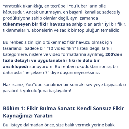
Yaratıcılık tıkanıklığı, en tecrübeli YouTuber'ların bile
kâbusudur. Ancak unutmayın, en başarılı kanallar, sadece iyi
prodüksiyona sahip olanlar değil, aynı zamanda
tükenmeyen bir fikir havuzuna
sahip olanlardır. İyi bir fikir,
tıklanmaların, abonelerin ve sadık bir topluluğun temelidir.
Bu rehber, sizin için o tükenmez fikir havuzu olmak için
tasarlandı. Sadece bir "10 video fikri" listesi değil, farklı
kategorilere, nişlere ve video formatlarına ayrılmış,
200'den
fazla detaylı ve uygulanabilir fikirle dolu bir
ansiklopedi
sunuyorum. Bu rehberi okuduktan sonra, bir
daha asla "ne çeksem?" diye düşünmeyeceksiniz.
Hazırsanız, YouTube kanalınızı bir sonraki seviyeye taşıyacak o
yaratıcılık yolculuğuna başlayalım!
Bölüm 1: Fikir Bulma Sanatı: Kendi Sonsuz Fikir
Kaynağınızı Yaratın
Bu listeye dalmadan önce, size balık vermek yerine balık