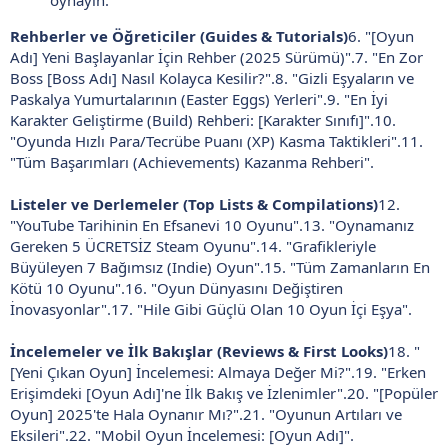
oynayın.
Rehberler ve Öğreticiler (Guides & Tutorials)
6. "[Oyun
Adı] Yeni Başlayanlar İçin Rehber (2025 Sürümü)".7. "En Zor
Boss [Boss Adı] Nasıl Kolayca Kesilir?".8. "Gizli Eşyaların ve
Paskalya Yumurtalarının (Easter Eggs) Yerleri".9. "En İyi
Karakter Geliştirme (Build) Rehberi: [Karakter Sınıfı]".10.
"Oyunda Hızlı Para/Tecrübe Puanı (XP) Kasma Taktikleri".11.
"Tüm Başarımları (Achievements) Kazanma Rehberi".
Listeler ve Derlemeler (Top Lists & Compilations)
12.
"YouTube Tarihinin En Efsanevi 10 Oyunu".13. "Oynamanız
Gereken 5 ÜCRETSİZ Steam Oyunu".14. "Grafikleriyle
Büyüleyen 7 Bağımsız (Indie) Oyun".15. "Tüm Zamanların En
Kötü 10 Oyunu".16. "Oyun Dünyasını Değiştiren
İnovasyonlar".17. "Hile Gibi Güçlü Olan 10 Oyun İçi Eşya".
İncelemeler ve İlk Bakışlar (Reviews & First Looks)
18. "
[Yeni Çıkan Oyun] İncelemesi: Almaya Değer Mi?".19. "Erken
Erişimdeki [Oyun Adı]'ne İlk Bakış ve İzlenimler".20. "[Popüler
Oyun] 2025'te Hala Oynanır Mı?".21. "Oyunun Artıları ve
Eksileri".22. "Mobil Oyun İncelemesi: [Oyun Adı]".