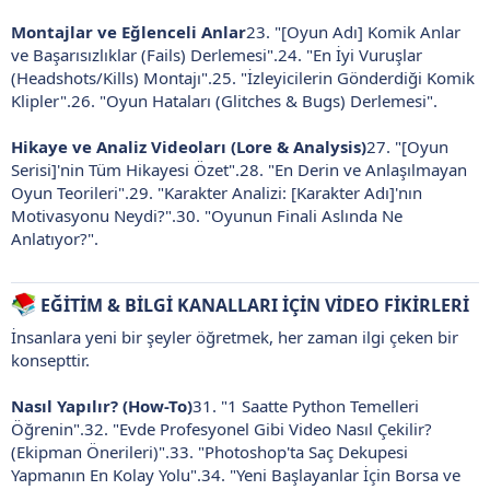
Montajlar ve Eğlenceli Anlar
23. "[Oyun Adı] Komik Anlar
ve Başarısızlıklar (Fails) Derlemesi".24. "En İyi Vuruşlar
(Headshots/Kills) Montajı".25. "İzleyicilerin Gönderdiği Komik
Klipler".26. "Oyun Hataları (Glitches & Bugs) Derlemesi".
Hikaye ve Analiz Videoları (Lore & Analysis)
27. "[Oyun
Serisi]'nin Tüm Hikayesi Özet".28. "En Derin ve Anlaşılmayan
Oyun Teorileri".29. "Karakter Analizi: [Karakter Adı]'nın
Motivasyonu Neydi?".30. "Oyunun Finali Aslında Ne
Anlatıyor?".
EĞİTİM & BİLGİ KANALLARI İÇİN VİDEO FİKİRLERİ
İnsanlara yeni bir şeyler öğretmek, her zaman ilgi çeken bir
konsepttir.
Nasıl Yapılır? (How-To)
31. "1 Saatte Python Temelleri
Öğrenin".32. "Evde Profesyonel Gibi Video Nasıl Çekilir?
(Ekipman Önerileri)".33. "Photoshop'ta Saç Dekupesi
Yapmanın En Kolay Yolu".34. "Yeni Başlayanlar İçin Borsa ve