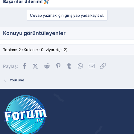
Başarılar dilerim!
Cevap yazmak için giriş yap yada kayıt ol.
Konuyu görüntüleyenler
Toplam: 2 (Kullanıcı: 0, ziyaretçi: 2)
Facebook
X (Twitter)
Reddit
Pinterest
Tumblr
WhatsApp
E-posta
Link
Paylaş:
YouTube