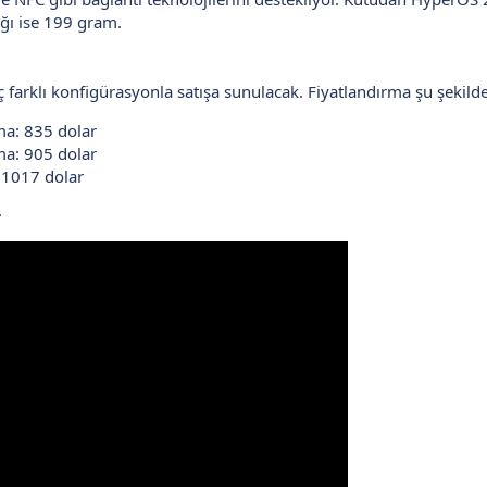
ığı ise 199 gram.
 farklı konfigürasyonla satışa sunulacak. Fiyatlandırma şu şekilde
a: 835 dolar
a: 905 dolar
1017 dolar
​