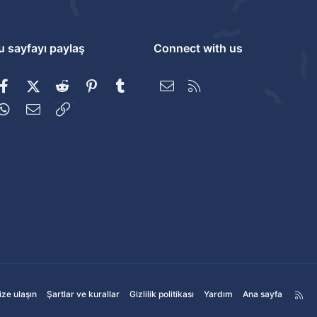
u sayfayı paylaş
Connect with us
Facebook
X (Twitter)
Reddit
Pinterest
Tumblr
Bize ulaşın
RSS
WhatsApp
E-posta
Link
ize ulaşın
Şartlar ve kurallar
Gizlilik politikası
Yardım
Ana sayfa
R
S