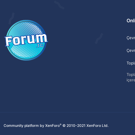
Onli
Çevri
Çevr
Topl
Topla
içere
®
Community platform by XenForo
© 2010-2021 XenForo Ltd.