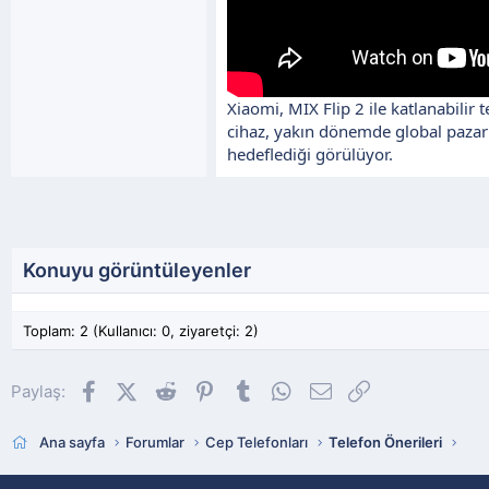
Xiaomi, MIX Flip 2 ile katlanabilir
cihaz, yakın dönemde global pazarl
hedeflediği görülüyor.
Konuyu görüntüleyenler
Toplam: 2 (Kullanıcı: 0, ziyaretçi: 2)
Facebook
X (Twitter)
Reddit
Pinterest
Tumblr
WhatsApp
E-posta
Link
Paylaş:
Ana sayfa
Forumlar
Cep Telefonları
Telefon Önerileri