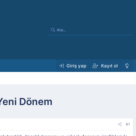
Giriş yap
Kayıt ol
a Yeni Dönem
#1