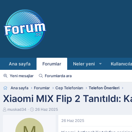
Ana sayfa
Forumlar
Neler yeni
Kullanıcıl
Yeni mesajlar
Forumlarda ara
Ana sayfa
Forumlar
Cep Telefonları
Telefon Önerileri
Xiaomi MIX Flip 2 Tanıtıldı:
K
B
muskad34
26 Haz 2025
o
a
n
ş
26 Haz 2025
M
b
l
u
a