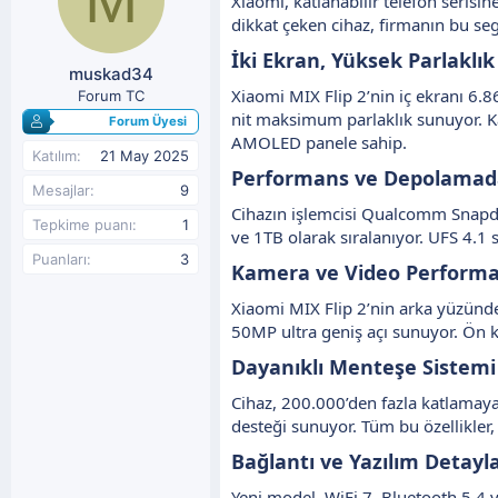
Xiaomi, katlanabilir telefon serisin
y
n
dikkat çeken cihaz, firmanın bu seg
u
g
b
ı
İki Ekran, Yüksek Parlaklık
muskad34
a
ç
ş
t
Xiaomi MIX Flip 2’nin iç ekranı 6
Forum TC
l
a
nit maksimum parlaklık sunuyor. Ka
Forum Üyesi
a
r
AMOLED panele sahip.
t
i
Katılım
21 May 2025
a
h
Performans ve Depolamada
Mesajlar
9
n
i
Cihazın işlemcisi Qualcomm Snapd
Tepkime puanı
1
ve 1TB olarak sıralanıyor. UFS 4.1 
Puanları
3
Kamera ve Video Performan
Xiaomi MIX Flip 2’nin arka yüzünde
50MP ultra geniş açı sunuyor. Ön k
Dayanıklı Menteşe Sistemi 
Cihaz, 200.000’den fazla katlamaya
desteği sunuyor. Tüm bu özellikler
Bağlantı ve Yazılım Detaylar
Yeni model, WiFi 7, Bluetooth 5.4 v