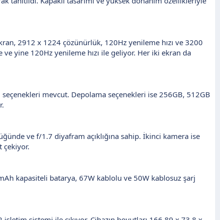
rak tanıtıldı. Kapaklı tasarımı ve yüksek donanım özellikleriyle
ekran, 2912 x 1224 çözünürlük, 120Hz yenileme hızı ve 3200
e yine 120Hz yenileme hızı ile geliyor. Her iki ekran da
) seçenekleri mevcut. Depolama seçenekleri ise 256GB, 512GB
r.
ğünde ve f/1.7 diyafram açıklığına sahip. İkinci kamera ise
 çekiyor.
5 mAh kapasiteli batarya, 67W kablolu ve 50W kablosuz şarj
işletim sistemi ile çıkıyor. Cihazın boyutları 166.89 x 73.8 x