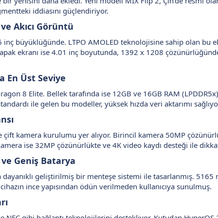
e bir yenisini daha ekledi. Yeni modeli MIX Flip 2, Çin’de resmi ola
mentteki iddiasını güçlendiriyor.
 ve Akıcı Görüntü​
.86 inç büyüklüğünde. LTPO AMOLED teknolojisine sahip olan bu 
pak ekranı ise 4.01 inç boyutunda, 1392 x 1208 çözünürlüğünde v
 En Üst Seviye​
ragon 8 Elite. Bellek tarafında ise 12GB ve 16GB RAM (LPDDR5x
standardı ile gelen bu modeller, yüksek hızda veri aktarımı sağlıyo
sı​
 çift kamera kurulumu yer alıyor. Birincil kamera 50MP çözünürlü
amera ise 32MP çözünürlükte ve 4K video kaydı desteği ile dikkat
ve Geniş Batarya​
 dayanıklı geliştirilmiş bir menteşe sistemi ile tasarlanmış. 516
, cihazın ince yapısından ödün verilmeden kullanıcıya sunulmuş.
ı​
e NFC gibi bağlantı teknolojilerini destekliyor. Kutudan HyperOS 2 