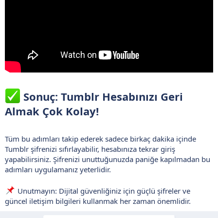
Sonuç: Tumblr Hesabınızı Geri
Almak Çok Kolay!
Tüm bu adımları takip ederek sadece birkaç dakika içinde
Tumblr şifrenizi sıfırlayabilir, hesabınıza tekrar giriş
yapabilirsiniz. Şifrenizi unuttuğunuzda paniğe kapılmadan bu
adımları uygulamanız yeterlidir.
Unutmayın: Dijital güvenliğiniz için güçlü şifreler ve
güncel iletişim bilgileri kullanmak her zaman önemlidir.