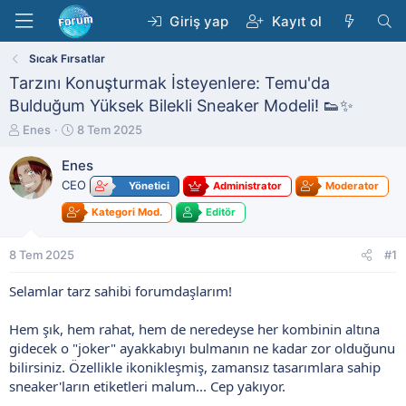
Giriş yap
Kayıt ol
Sıcak Fırsatlar
Tarzını Konuşturmak İsteyenlere: Temu'da
Bulduğum Yüksek Bilekli Sneaker Modeli! 👟✨
K
B
Enes
8 Tem 2025
o
a
n
ş
Enes
b
l
CEO
Yönetici
Administrator
Moderator
u
a
y
n
Kategori Mod.
Editör
u
g
b
ı
8 Tem 2025
#1
a
ç
ş
t
Selamlar tarz sahibi forumdaşlarım!
l
a
a
r
t
i
Hem şık, hem rahat, hem de neredeyse her kombinin altına
a
h
gidecek o "joker" ayakkabıyı bulmanın ne kadar zor olduğunu
n
i
bilirsiniz. Özellikle ikonikleşmiş, zamansız tasarımlara sahip
sneaker'ların etiketleri malum... Cep yakıyor.