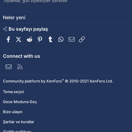
Toplamlar, gizli ziyaretçiler içerebilir.
Neler yeni
Bu sayfayı paylaş
Facebook
X (Twitter)
Reddit
Pinterest
Tumblr
WhatsApp
E-posta
Link
Connect with us
Bize ulaşın
RSS
®
Community platform by XenForo
© 2010-2021 XenForo Ltd.
Tema seçici
Gece Moduna Geç
Bize ulaşın
Şartlar ve kurallar
Gizlilik politikası