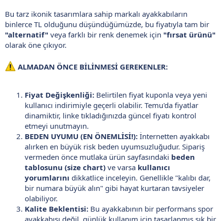
Bu tarz ikonik tasarımlara sahip markalı ayakkabıların
binlerce TL olduğunu düşündüğümüzde, bu fiyatıyla tam bir
"alternatif"
veya farklı bir renk denemek için
"fırsat ürünü"
olarak öne çıkıyor.
ALMADAN ÖNCE BİLİNMESİ GEREKENLER:
Fiyat Değişkenliği:
Belirtilen fiyat kuponla veya yeni
kullanıcı indirimiyle geçerli olabilir. Temu'da fiyatlar
dinamiktir, linke tıkladığınızda güncel fiyatı kontrol
etmeyi unutmayın.
BEDEN UYUMU (EN ÖNEMLİSİ!):
İnternetten ayakkabı
alırken en büyük risk beden uyumsuzluğudur. Sipariş
vermeden önce mutlaka ürün sayfasındaki
beden
tablosunu (size chart)
ve varsa
kullanıcı
yorumlarını
dikkatlice inceleyin. Genellikle "kalıbı dar,
bir numara büyük alın" gibi hayat kurtaran tavsiyeler
olabiliyor.
Kalite Beklentisi:
Bu ayakkabının bir performans spor
ayakkabısı değil, günlük kullanım için tasarlanmış şık bir