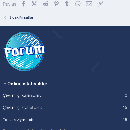
Facebook
X (Twitter)
Reddit
Pinterest
Tumblr
WhatsApp
E-posta
Link
Paylaş:
Sıcak Fırsatlar
Online istatistikleri
Çevrim içi kullanıcılar
0
Çevrim içi ziyaretçiler
15
Toplam ziyaretçi
15