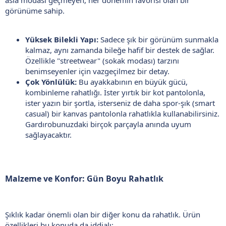
asla modası geçmeyen, her dönemin favorisi olan bir
görünüme sahip.
Yüksek Bilekli Yapı:
Sadece şık bir görünüm sunmakla
kalmaz, aynı zamanda bileğe hafif bir destek de sağlar.
Özellikle "streetwear" (sokak modası) tarzını
benimseyenler için vazgeçilmez bir detay.
Çok Yönlülük:
Bu ayakkabının en büyük gücü,
kombinleme rahatlığı. İster yırtık bir kot pantolonla,
ister yazın bir şortla, isterseniz de daha spor-şık (smart
casual) bir kanvas pantolonla rahatlıkla kullanabilirsiniz.
Gardırobunuzdaki birçok parçayla anında uyum
sağlayacaktır.
Malzeme ve Konfor: Gün Boyu Rahatlık
Şıklık kadar önemli olan bir diğer konu da rahatlık. Ürün
özellikleri bu konuda da iddialı: