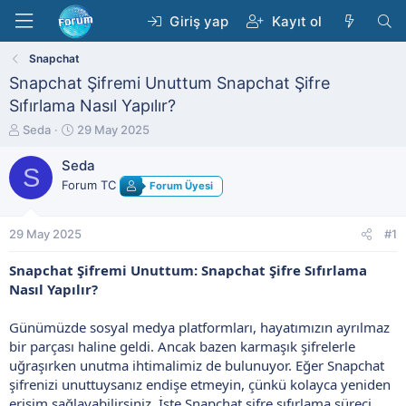
Giriş yap
Kayıt ol
Snapchat
Snapchat Şifremi Unuttum Snapchat Şifre
Sıfırlama Nasıl Yapılır?
K
B
Seda
29 May 2025
o
a
n
ş
Seda
S
b
l
Forum TC
Forum Üyesi
u
a
y
n
u
g
29 May 2025
#1
b
ı
a
ç
Snapchat Şifremi Unuttum: Snapchat Şifre Sıfırlama
ş
t
Nasıl Yapılır?
l
a
a
r
t
i
Günümüzde sosyal medya platformları, hayatımızın ayrılmaz
a
h
bir parçası haline geldi. Ancak bazen karmaşık şifrelerle
n
i
uğraşırken unutma ihtimalimiz de bulunuyor. Eğer Snapchat
şifrenizi unuttuysanız endişe etmeyin, çünkü kolayca yeniden
erişim sağlayabilirsiniz. İşte Snapchat şifre sıfırlama süreci