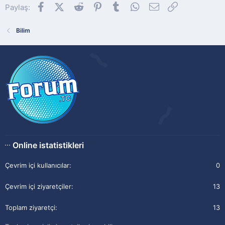
Facebook
X (Twitter)
Reddit
Pinterest
Tumblr
WhatsApp
E-posta
Link
Paylaş:
Bilim
Online istatistikleri
Çevrim içi kullanıcılar
0
Çevrim içi ziyaretçiler
13
Toplam ziyaretçi
13