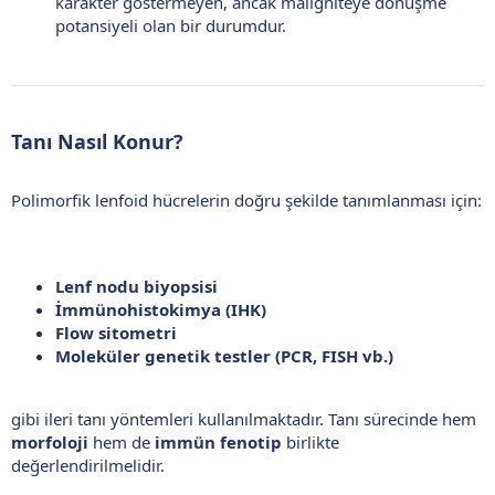
karakter göstermeyen, ancak maligniteye dönüşme
potansiyeli olan bir durumdur.
Tanı Nasıl Konur?​
Polimorfik lenfoid hücrelerin doğru şekilde tanımlanması için:
Lenf nodu biyopsisi
İmmünohistokimya (IHK)
Flow sitometri
Moleküler genetik testler (PCR, FISH vb.)
gibi ileri tanı yöntemleri kullanılmaktadır. Tanı sürecinde hem
morfoloji
hem de
immün fenotip
birlikte
değerlendirilmelidir.