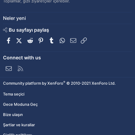
Toplamlar, gizli ziyaretçiler içerebilir.
Neler yeni
Bu sayfayı paylaş
Facebook
X (Twitter)
Reddit
Pinterest
Tumblr
WhatsApp
E-posta
Link
Connect with us
Bize ulaşın
RSS
®
Community platform by XenForo
© 2010-2021 XenForo Ltd.
Tema seçici
Gece Moduna Geç
Bize ulaşın
Şartlar ve kurallar