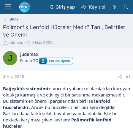
Giriş yap
Kayıt ol
Bilim
Polimorfik Lenfoid Hücreler Nedir? Tanı, Belirtiler
ve Önemi
K
B
judemax
4 Haz 2025
o
a
n
ş
judemax
J
b
l
Forum TC
Forum Üyesi
u
a
y
n
u
g
4 Haz 2025
#1
b
ı
a
ç
Bağışıklık sistemimiz
, vücudu yabancı istilacılardan koruyan
ş
t
oldukça karmaşık ve etkileyici bir savunma mekanizmasıdır.
l
a
Bu sistemin en önemli parçalarından biri ise
lenfoid
a
r
t
i
hücrelerdir
. Ancak bu hücrelerin her biri aynı değildir.
a
h
Bazıları daha farklı şekil, boyut ve yapıda olabilir. İşte bu
n
i
noktada karşımıza çıkan kavram:
Polimorfik lenfoid
hücreler
.