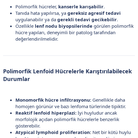
Polimorfik hücreler,
kanserle karışabilir
.
Tanıda hata yapılırsa, ya
gereksiz agresif tedavi
uygulanabilir ya da
gerekli tedavi gecikebilir
.
Özellikle
lenf nodu biyopsilerinde
görülen polimorfik
hücre yapıları, deneyimli bir patolog tarafından
değerlendirilmelidir.
Polimorfik Lenfoid Hücrelerle Karıştırılabilecek
Durumlar​
Monomorfik hücre infiltrasyonu:
Genellikle daha
homojen görünür ve bazı lenfoma türlerinde tipiktir.
Reaktif lenfoid hiperplazi:
İyi huyludur ancak
morfolojik açıdan polimorfik hücrelerle benzerlik
gösterebilir.
Atypical lymphoid proliferation:
Net bir kötü huylu