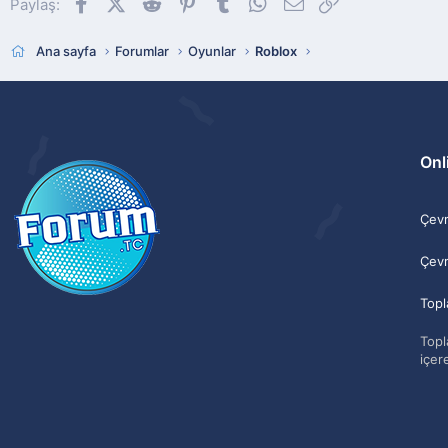
Facebook
X (Twitter)
Reddit
Pinterest
Tumblr
WhatsApp
E-posta
Link
Paylaş:
Ana sayfa
Forumlar
Oyunlar
Roblox
Onli
Çevri
Çevr
Topl
Topla
içere