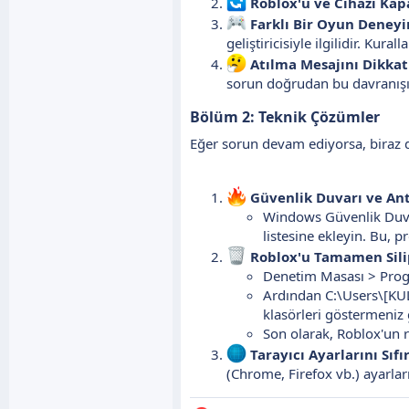
Roblox'u ve Cihazı Kapa
Farklı Bir Oyun Deneyi
geliştiricisiyle ilgilidir. Ku
Atılma Mesajını Dikkat
sorun doğrudan bu davranışı
Bölüm 2: Teknik Çözümler
Eğer sorun devam ediyorsa, biraz d
Güvenlik Duvarı ve Anti
Windows Güvenlik Duvar
listesine ekleyin. Bu, 
Roblox'u Tamamen Sili
Denetim Masası > Progr
Ardından C:\Users\[KU
klasörleri göstermeniz g
Son olarak, Roblox'un 
Tarayıcı Ayarlarını Sıfı
(Chrome, Firefox vb.) ayarlar