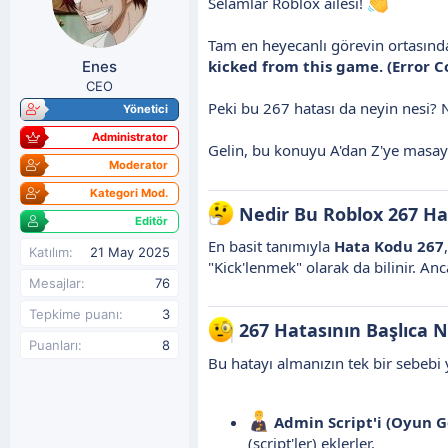
Selamlar Roblox ailesi!
y
n
u
g
Tam en heyecanlı görevin ortasında
b
ı
kicked from this game. (Error C
Enes
a
ç
ş
t
CEO
l
a
Peki bu 267 hatası da neyin nesi?
Yönetici
a
r
Administrator
t
i
Gelin, bu konuyu A'dan Z'ye masaya 
a
h
Moderator
n
i
Kategori Mod.
Nedir Bu Roblox 267 Ha
Editör
En basit tanımıyla
Hata Kodu 267
Katılım
21 May 2025
"Kick'lenmek" olarak da bilinir. An
Mesajlar
76
Tepkime puanı
3
267 Hatasının Başlıca N
Puanları
8
Bu hatayı almanızın tek bir sebebi 
Admin Script'i (Oyun Gel
(script'ler) eklerler.