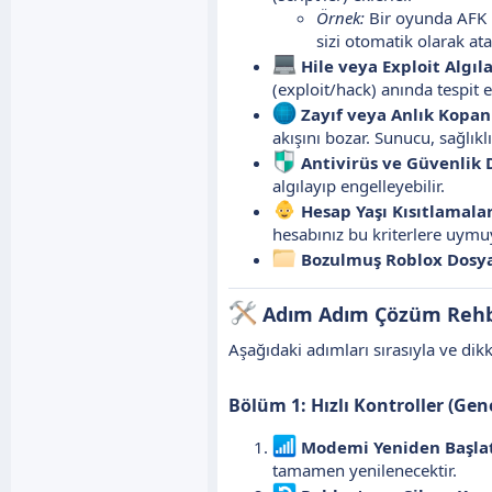
Örnek:
Bir oyunda AFK k
sizi otomatik olarak ata
Hile veya Exploit Algıl
(exploit/hack) anında tespit e
Zayıf veya Anlık Kopan
akışını bozar. Sunucu, sağlıkl
Antivirüs ve Güvenlik 
algılayıp engelleyebilir.
Hesap Yaşı Kısıtlamalar
hesabınız bu kriterlere uymuy
Bozulmuş Roblox Dosya
Adım Adım Çözüm Rehbe
Aşağıdaki adımları sırasıyla ve dik
Bölüm 1: Hızlı Kontroller (Gene
Modemi Yeniden Başlat
tamamen yenilenecektir.