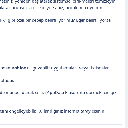
zınızı yeniden başlatarak sistemsel birikmeleri temizleyin.
lara sorunsuzca girebiliyorsanız, problem o oyunun
" gibi özel bir sebep belirtiliyor mu? Eğer belirtiliyorsa,
rından
Roblox
'u "güvenilir uygulamalar" veya "istisnalar"
oludur.
e manuel olarak silin. (AppData klasörünü görmek için gizli
nı engelleyebilir. Kullandığınız internet tarayıcısının