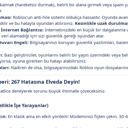
almak (hareketsiz durmak), belirli bir alana girmek veya spam yapm
r.
aması:
Roblox'un anti-hile sistemi oldukça hassastır. Oyunda avant
dilir ve bu hatayla oyundan atılırsınız.
Kesinlikle uzak durulma
 İnternet Bağlantısı:
İnternetinizdeki en küçük bir dalgalanma v
ı veri alamadığı için sizi güvenlik gereği oyundan atar.
Duvarı Engeli:
Bilgisayarınızı koruyan güvenlik yazılımları, bazen
ı:
Bazı geliştiriciler, oyunlarını belirli bir yaşın üzerindeki veya b
orsa, oyuna girerken bu hatayı alabilirsiniz.
ları:
Nadiren de olsa, bilgisayarınızdaki Roblox oyun dosyalarının
ri: 267 Hatasına Elveda Deyin!
katlice deneyerek sorunu büyük ihtimalle çözeceksiniz.
llikle İşe Yarayanlar)
ın:
En klasik ama en etkili yöntem! Modeminizi fişten çekin, 30-60