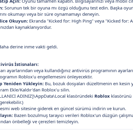
tıp Açın:
Oyunu tamamen kapatın. Bilgisayarınızı veya mobil ciha
n:
Sorunun tek bir oyuna mı özgü olduğunu test edin. Başka oyun
rallarını okumayı veya bir süre oynamamayı deneyin.
lice Okuyun:
Ekranda "Kicked for: High Ping" veya "Kicked for: AFK
nızdan kaynaklanıyordur.
aha derine inme vakti geldi.
virüs İstisnaları:
ı ayarlarından veya kullandığınız antivirüs programının ayarla
programın Roblox'u engellemesini önleyecektir.
p Yeniden Yükleyin:
Bu, bozuk dosyaları düzeltmenin en kesin y
am Ekle/Kaldır'dan Roblox'u silin.
LLANICI ADINIZ]\AppData\Local klasöründeki
Roblox
klasörünü d
erekebilir.)
resmi web sitesine giderek en güncel sürümü indirin ve kurun.
rlayın:
Bazen bozulmuş tarayıcı verileri Roblox'un düzgün çalışması
ından önbelleği ve çerezleri temizleyin.