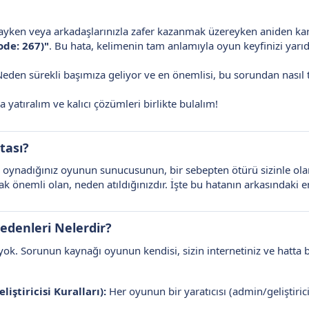
yken veya arkadaşlarınızla zafer kazanmak üzereyken aniden karşı
ode: 267)"
. Bu hata, kelimenin tam anlamıyla oyun keyfinizi yarıd
 Neden sürekli başımıza geliyor ve en önemlisi, bu sorundan nası
yatıralım ve kalıcı çözümleri birlikte bulalım!
tası?
, oynadığınız oyunun sunucusunun, bir sebepten ötürü sizinle olan 
cak önemli olan, neden atıldığınızdır. İşte bu hatanın arkasındaki 
edenleri Nelerdir?
yok. Sorunun kaynağı oyunun kendisi, sizin internetiniz ve hatta bi
iştiricisi Kuralları):
Her oyunun bir yaratıcısı (admin/geliştirici)