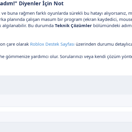
dım!" Diyenler İçin Not
 ve buna rağmen farklı oyunlarda sürekli bu hatayı alıyorsanız,
arka planında çalışan masum bir program (ekran kaydedici, mouse/
ak algılanabilir. Bu durumda
Teknik Çözümler
bölümündeki adımla
son çare olarak
Roblox Destek Sayfası
üzerinden durumu detaylıca a
ihe gömmenize yardımcı olur. Sorularınızı veya kendi çözüm yön