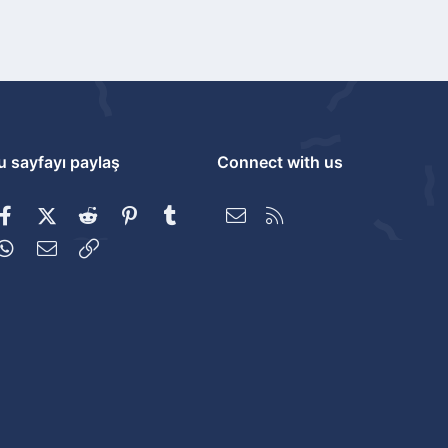
u sayfayı paylaş
Connect with us
Facebook
X (Twitter)
Reddit
Pinterest
Tumblr
Bize ulaşın
RSS
WhatsApp
E-posta
Link