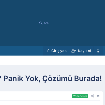
Giriş yap
Kayıt ol
? Panik Yok, Çözümü Burada!
#1
Yöneticiler