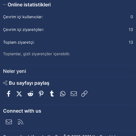
Online istatistikleri
Çevrim içi kullanıcılar
0
Çevrim içi ziyaretçiler
13
Toplam ziyaretçi
13
Toplamlar, gizli ziyaretçiler içerebilir.
Neler yeni
Bu sayfayı paylaş
Facebook
X (Twitter)
Reddit
Pinterest
Tumblr
WhatsApp
E-posta
Link
Connect with us
Bize ulaşın
RSS
®