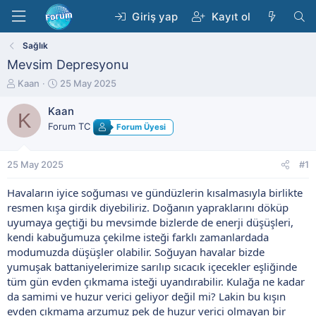
Giriş yap
Kayıt ol
Sağlık
Mevsim Depresyonu
K
B
Kaan
25 May 2025
o
a
n
ş
Kaan
K
b
l
Forum TC
Forum Üyesi
u
a
y
n
u
g
25 May 2025
#1
b
ı
a
ç
Havaların iyice soğuması ve gündüzlerin kısalmasıyla birlikte
ş
t
resmen kışa girdik diyebiliriz. Doğanın yapraklarını döküp
l
a
uyumaya geçtiği bu mevsimde bizlerde de enerji düşüşleri,
a
r
t
i
kendi kabuğumuza çekilme isteği farklı zamanlardada
a
h
modumuzda düşüşler olabilir. Soğuyan havalar bizde
n
i
yumuşak battaniyelerimize sarılıp sıcacık içecekler eşliğinde
tüm gün evden çıkmama isteği uyandırabilir. Kulağa ne kadar
da samimi ve huzur verici geliyor değil mi? Lakin bu kışın
evden çıkmama arzumuz pek de huzur verici olmayan bir