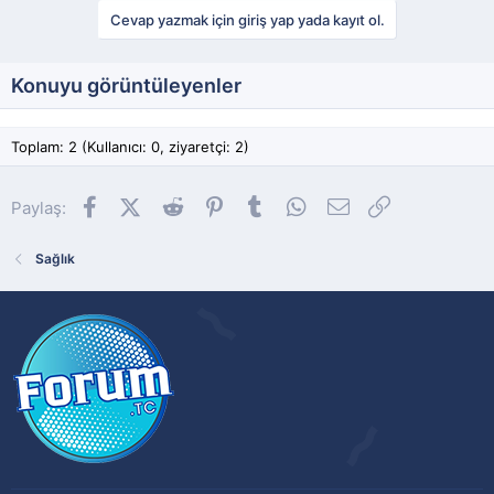
Cevap yazmak için giriş yap yada kayıt ol.
Konuyu görüntüleyenler
Toplam: 2 (Kullanıcı: 0, ziyaretçi: 2)
Facebook
X (Twitter)
Reddit
Pinterest
Tumblr
WhatsApp
E-posta
Link
Paylaş:
Sağlık