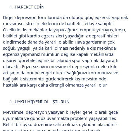
HAREKET EDİN
Diğer depresyon formlarında da olduğu gibi, egzersiz yapmak
mevsimsel stresin etiklerini de hafifletici etkiye sahiptir.
Özellikle dış mekânlarda yapacağınız tempolu yürüyüş, koşu,
bisiklet gibi kardio egzersizleri yaşadığınız depresif hisleri
dindirmede daha da yararlı olabilir. Hava şartlarının çok
soğuk, yağışlı, ya da karlı olması nedeniyle dış mekânda
egzersiz yapmanız mümkün değilse kapalı mekânlarda
dışarıyı görebileceğiniz bir alanda spor yapmak da yararlı
olacaktır. Egzersiz aynı mevsimsel depresyonla gelen kilo
artışının da önüne engel olurek sağlığınızı korumanıza ve
bağışıklık sisteminizi güçlendirerek kış mevsiminde
hastalıklara karşı daha dirençli olmanıza yararlı olur.
UYKU HİJYENİ OLUŞTURUN
Mevsimsel depresyon yaşayan bireyler genel olarak gece
uyumakta ve gündüz uyanmakta problem yaşayabilirler.
Belirli bir uyku düzenine sahip olmak uykudan alacağınız
verimi arttırmasının yanında kış stresinun birçok