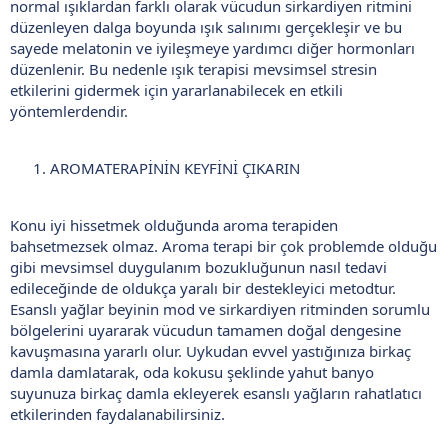
normal ışıklardan farklı olarak vücudun sirkardiyen ritmini
düzenleyen dalga boyunda ışık salınımı gerçekleşir ve bu
sayede melatonin ve iyileşmeye yardımcı diğer hormonları
düzenlenir. Bu nedenle ışık terapisi mevsimsel stresin
etkilerini gidermek için yararlanabilecek en etkili
yöntemlerdendir.
AROMATERAPİNİN KEYFİNİ ÇIKARIN
Konu iyi hissetmek olduğunda aroma terapiden
bahsetmezsek olmaz. Aroma terapi bir çok problemde olduğu
gibi mevsimsel duygulanım bozukluğunun nasıl tedavi
edileceğinde de oldukça yaralı bir destekleyici metodtur.
Esanslı yağlar beyinin mod ve sirkardiyen ritminden sorumlu
bölgelerini uyararak vücudun tamamen doğal dengesine
kavuşmasına yararlı olur. Uykudan evvel yastığınıza birkaç
damla damlatarak, oda kokusu şeklinde yahut banyo
suyunuza birkaç damla ekleyerek esanslı yağların rahatlatıcı
etkilerinden faydalanabilirsiniz.