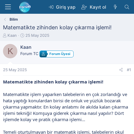
Giriş yap
Kayıt ol
Bilim
Matematikte zihinden kolay çıkarma işlemi!
K
B
Kaan
25 May 2025
o
a
n
ş
Kaan
K
b
l
Forum TC
Forum Üyesi
u
a
y
n
u
g
25 May 2025
#1
b
ı
a
ç
Matematikte zihinden kolay çıkarma işlemi!
ş
t
l
a
Matematikte işlem yaparken talebelerin en çok zorlandığı ve
a
r
t
i
hata yaptığı konulardan birisi de onluk ve yüzlük bozarak
a
h
çıkarma yapmaktır. En kolay anlatımı ile akılda kalan çıkarma
n
i
işlemi tekniği! Komşuya giderek çıkarma nasıl yapılır? Dört
işlemde kolay ve pratik çıkarma işlemi…
Temeli oturtulmayan bir matematik işlemi, talebelerin okul