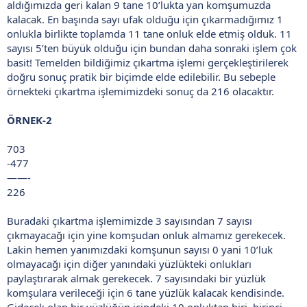
aldığımızda geri kalan 9 tane 10’lukta yan komşumuzda
kalacak. En başında sayı ufak olduğu için çıkarmadığımız 1
onlukla birlikte toplamda 11 tane onluk elde etmiş olduk. 11
sayısı 5’ten büyük olduğu için bundan daha sonraki işlem çok
basit! Temelden bildiğimiz çıkartma işlemi gerçekleştirilerek
doğru sonuç pratik bir biçimde elde edilebilir. Bu sebeple
örnekteki çıkartma işlemimizdeki sonuç da 216 olacaktır.
ÖRNEK-2
703
-477
——-
226
Buradaki çıkartma işlemimizde 3 sayısından 7 sayısı
çıkmayacağı için yine komşudan onluk almamız gerekecek.
Lakin hemen yanımızdaki komşunun sayısı 0 yani 10’luk
olmayacağı için diğer yanındaki yüzlükteki onlukları
paylaştırarak almak gerekecek. 7 sayısındaki bir yüzlük
komşulara verileceği için 6 tane yüzlük kalacak kendisinde.
Gidecek olan bir yüzlüğün içindeki 10 onluktan biri, birinci