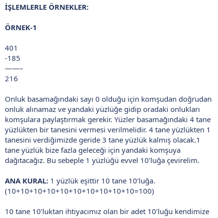
İŞLEMLERLE ÖRNEKLER:
ÖRNEK-1
401
-185
——–
216
Onluk basamağındaki sayı 0 olduğu için komşudan doğrudan
onluk alınamaz ve yandaki yüzlüğe gidip oradaki onlukları
komşulara paylaştırmak gerekir. Yüzler basamağındaki 4 tane
yüzlükten bir tanesini vermesi verilmelidir. 4 tane yüzlükten 1
tanesini verdiğimizde geride 3 tane yüzlük kalmış olacak.1
tane yüzlük bize fazla geleceği için yandaki komşuya
dağıtacağız. Bu sebeple 1 yüzlüğü evvel 10’luğa çevirelim.
ANA KURAL:
1 yüzlük eşittir 10 tane 10’luğa.
(10+10+10+10+10+10+10+10+10+10=100)
10 tane 10’luktan ihtiyacımız olan bir adet 10’luğu kendimize