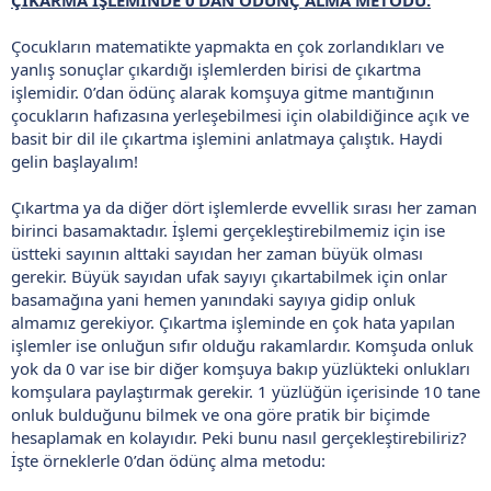
Çocukların matematikte yapmakta en çok zorlandıkları ve
yanlış sonuçlar çıkardığı işlemlerden birisi de çıkartma
işlemidir. 0’dan ödünç alarak komşuya gitme mantığının
çocukların hafızasına yerleşebilmesi için olabildiğince açık ve
basit bir dil ile çıkartma işlemini anlatmaya çalıştık. Haydi
gelin başlayalım!
Çıkartma ya da diğer dört işlemlerde evvellik sırası her zaman
birinci basamaktadır. İşlemi gerçekleştirebilmemiz için ise
üstteki sayının alttaki sayıdan her zaman büyük olması
gerekir. Büyük sayıdan ufak sayıyı çıkartabilmek için onlar
basamağına yani hemen yanındaki sayıya gidip onluk
almamız gerekiyor. Çıkartma işleminde en çok hata yapılan
işlemler ise onluğun sıfır olduğu rakamlardır. Komşuda onluk
yok da 0 var ise bir diğer komşuya bakıp yüzlükteki onlukları
komşulara paylaştırmak gerekir. 1 yüzlüğün içerisinde 10 tane
onluk bulduğunu bilmek ve ona göre pratik bir biçimde
hesaplamak en kolayıdır. Peki bunu nasıl gerçekleştirebiliriz?
İşte örneklerle 0’dan ödünç alma metodu: