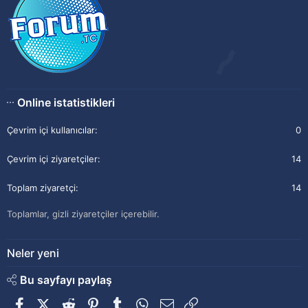
Online istatistikleri
Çevrim içi kullanıcılar
0
Çevrim içi ziyaretçiler
14
Toplam ziyaretçi
14
Toplamlar, gizli ziyaretçiler içerebilir.
Neler yeni
Bu sayfayı paylaş
Facebook
X (Twitter)
Reddit
Pinterest
Tumblr
WhatsApp
E-posta
Link