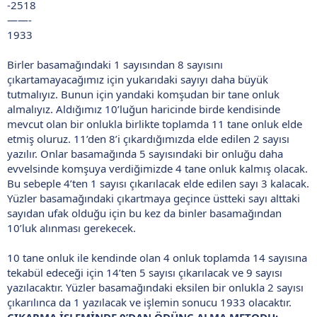
-2518
——-
1933
Birler basamağındaki 1 sayısından 8 sayısını
çıkartamayacağımız için yukarıdaki sayıyı daha büyük
tutmalıyız. Bunun için yandaki komşudan bir tane onluk
almalıyız. Aldığımız 10’luğun haricinde birde kendisinde
mevcut olan bir onlukla birlikte toplamda 11 tane onluk elde
etmiş oluruz. 11’den 8’i çıkardığımızda elde edilen 2 sayısı
yazılır. Onlar basamağında 5 sayısındaki bir onluğu daha
evvelsinde komşuya verdiğimizde 4 tane onluk kalmış olacak.
Bu sebeple 4’ten 1 sayısı çıkarılacak elde edilen sayı 3 kalacak.
Yüzler basamağındaki çıkartmaya geçince üstteki sayı alttaki
sayıdan ufak olduğu için bu kez da binler basamağından
10’luk alınması gerekecek.
10 tane onluk ile kendinde olan 4 onluk toplamda 14 sayısına
tekabül edeceği için 14’ten 5 sayısı çıkarılacak ve 9 sayısı
yazılacaktır. Yüzler basamağındaki eksilen bir onlukla 2 sayısı
çıkarılınca da 1 yazılacak ve işlemin sonucu 1933 olacaktır.
ÇIKARMA İŞLEMİNDE 0’DAN ÖDÜNÇ ALMA METODU: