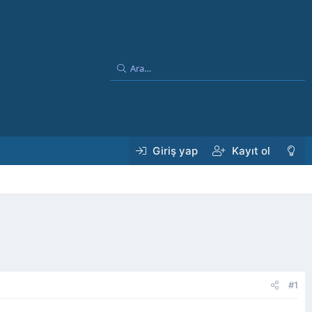
Giriş yap
Kayıt ol
#1