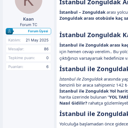
İstanbul Zonguldak Ar
y
n
u
g
İstanbul – Zonguldak
arası yolc
b
ı
Zonguldak arası otobüsle kaç s
Kaan
a
ç
ş
t
Forum TC
l
a
Forum Üyesi
İstanbul Zonguldak 
a
r
t
i
Katılım
21 May 2025
İstanbul ile Zonguldak arası k
a
h
Mesajlar
86
n
i
için hemen cevap verelim.. Bu yolcul
çıktığınızı varsayarsak hedefinize v
Tepkime puanı
0
Puanları
6
İstanbul ile Zongulda
İstanbul ile Zonguldak
arasında yapa
benzinli bir araca sahipseniz 142 ₺
İstanbul ile Zonguldak Yol harit
harita üzerinde bulunan “
YOL TARİ
Nasıl Gidilir?
rahatça gözlemleyebi
İstanbul ile Zongulda
Yolculuğa başlamadan önce gidece