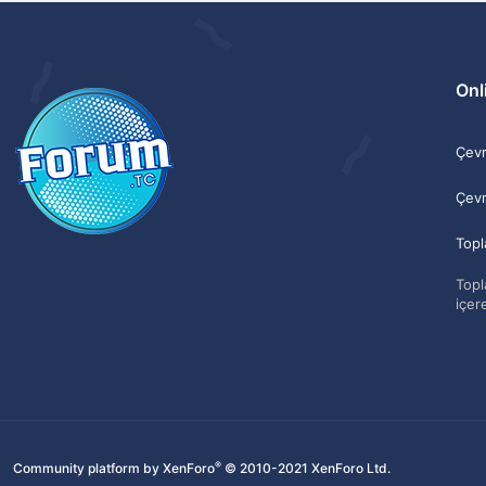
Onli
Çevri
Çevr
Topl
Topla
içere
®
Community platform by XenForo
© 2010-2021 XenForo Ltd.