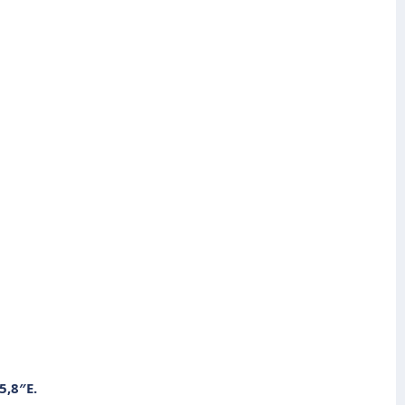
5,8″E
.