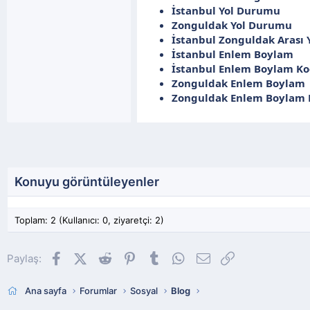
İstanbul Yol Durumu
Zonguldak Yol Durumu
İstanbul Zonguldak Arası Y
İstanbul Enlem Boylam
İstanbul Enlem Boylam Ko
Zonguldak Enlem Boylam
Zonguldak Enlem Boylam K
Konuyu görüntüleyenler
Toplam: 2 (Kullanıcı: 0, ziyaretçi: 2)
Facebook
X (Twitter)
Reddit
Pinterest
Tumblr
WhatsApp
E-posta
Link
Paylaş:
Ana sayfa
Forumlar
Sosyal
Blog