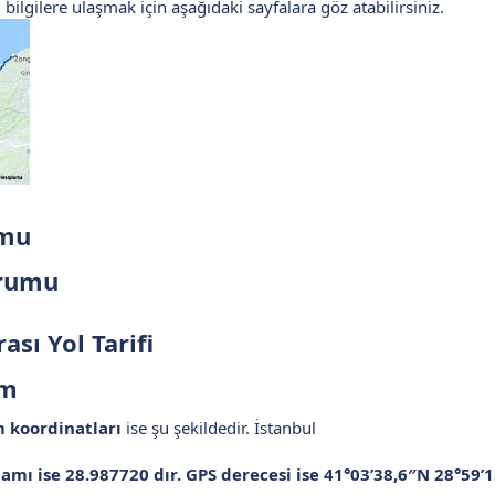
 bilgilere ulaşmak için aşağıdaki sayfalara göz atabilirsiniz.
mu​
rumu​
sı Yol Tarifi​
m​
 koordinatları
ise şu şekildedir. İstanbul
lamı ise
28.987720
dır. GPS derecesi ise
41°03’38,6″N 28°59’1