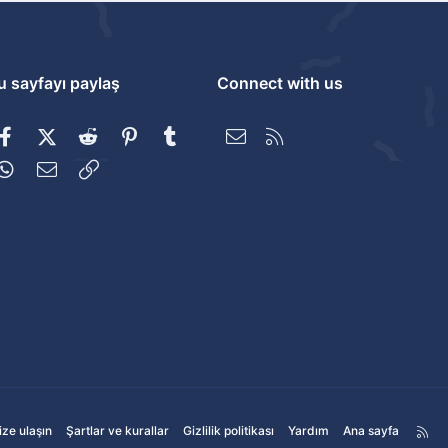
u sayfayı paylaş
Connect with us
Facebook
X (Twitter)
Reddit
Pinterest
Tumblr
Bize ulaşın
RSS
WhatsApp
E-posta
Link
ize ulaşın
Şartlar ve kurallar
Gizlilik politikası
Yardım
Ana sayfa
R