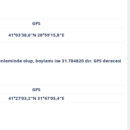
GPS
41°03’38,6″N 28°59’15,8″E​
nleminde olup, boylamı ise
31.784820
dır. GPS derecesi
GPS
41°27’03,2″N 31°47’05,4″E​