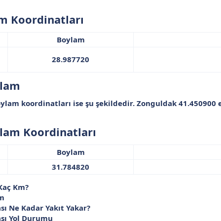
 Koordinatları​
Boylam
28.987720​
lam​
ylam koordinatları
ise şu şekildedir. Zonguldak
41.450900
e
am Koordinatları​
Boylam
31.784820​
 Kaç Km?
Km
sı Ne Kadar Yakıt Yakar?
ası Yol Durumu