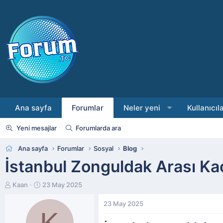
Ana sayfa
Forumlar
Neler yeni
Kullanıcıl
Yeni mesajlar
Forumlarda ara
Ana sayfa
Forumlar
Sosyal
Blog
İstanbul Zonguldak Arası K
K
B
Kaan
23 May 2025
o
a
n
ş
23 May 2025
K
b
l
u
a