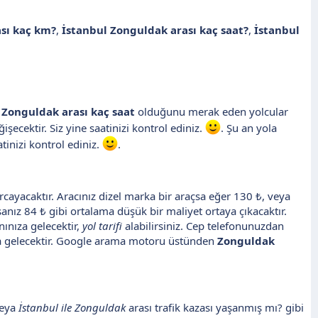
sı kaç km?
,
İstanbul Zonguldak arası kaç saat?
,
İstanbul
e Zonguldak arası kaç saat
olduğunu merak eden yolcular
şecektir. Siz yine saatinizi kontrol ediniz.
. Şu an yola
tinizi kontrol ediniz.
.
rcayacaktır. Aracınız dizel marka bir araçsa eğer 130 ₺, veya
sanız 84 ₺ gibi ortalama düşük bir maliyet ortaya çıkacaktır.
ınıza gelecektir,
yol tarifi
alabilirsiniz. Cep telefonunuzdan
 gelecektir. Google arama motoru üstünden
Zonguldak
veya
İstanbul ile Zonguldak
arası trafik kazası yaşanmış mı? gibi