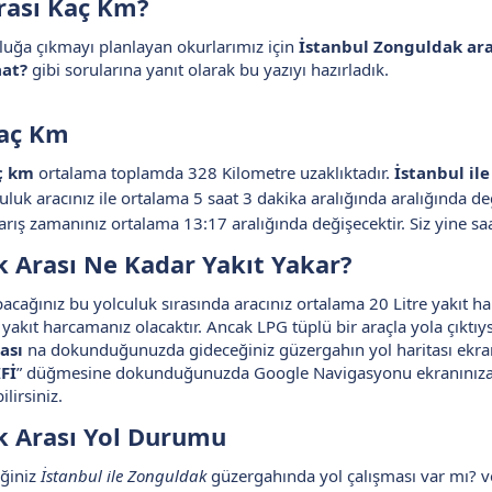
ası Kaç Km?​
uluğa çıkmayı planlayan okurlarımız için
İstanbul Zonguldak ara
aat?
gibi sorularına yanıt olarak bu yazıyı hazırladık.
Kaç Km
aç km
ortalama toplamda 328 Kilometre uzaklıktadır.
İstanbul il
uk aracınız ile ortalama 5 saat 3 dakika aralığında aralığında deği
arış zamanınız ortalama 13:17 aralığında değişecektir. Siz yine saa
k Arası Ne Kadar Yakıt Yakar?​
cağınız bu yolculuk sırasında aracınız ortalama 20 Litre yakıt ha
 yakıt harcamanız olacaktır. Ancak LPG tüplü bir araçla yola çıktıy
ası
na dokunduğunuzda gideceğiniz güzergahın yol haritası ekran
Fİ
” düğmesine dokunduğunuzda Google Navigasyonu ekranınıza
lirsiniz.
k Arası Yol Durumu​
ğiniz
İstanbul ile Zonguldak
güzergahında yol çalışması var mı? 