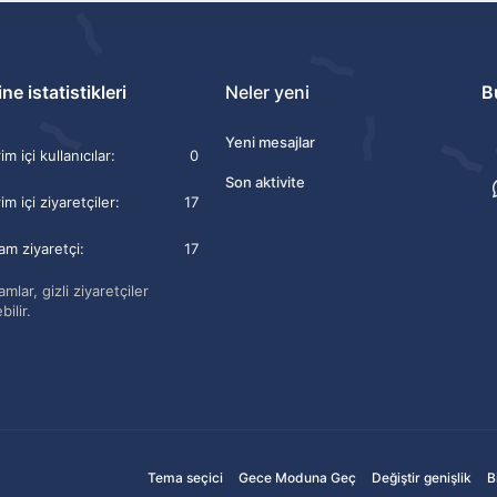
ne istatistikleri
Neler yeni
B
Yeni mesajlar
m içi kullanıcılar
0
Son aktivite
im içi ziyaretçiler
17
am ziyaretçi
17
mlar, gizli ziyaretçiler
bilir.
Tema seçici
Gece Moduna Geç
Değiştir genişlik
B