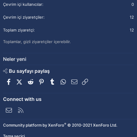
Çevrim içi kullanıcılar
0
Çevrim içi ziyaretçiler
12
Toplam ziyaretçi
12
Toplamlar, gizli ziyaretçiler içerebilir.
Neler yeni
Bu sayfayı paylaş
Facebook
X (Twitter)
Reddit
Pinterest
Tumblr
WhatsApp
E-posta
Link
Connect with us
Bize ulaşın
RSS
®
Community platform by XenForo
© 2010-2021 XenForo Ltd.
Tema seçici