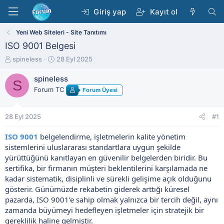
Giriş yap
Kayıt ol
Yeni Web Siteleri - Site Tanıtımı
ISO 9001 Belgesi
K
B
spineless
28 Eyl 2025
o
a
n
ş
spineless
S
b
l
Forum TC
Forum Üyesi
u
a
y
n
u
g
28 Eyl 2025
#1
b
ı
a
ç
ISO 9001
belgelendirme, işletmelerin kalite yönetim
ş
t
sistemlerini uluslararası standartlara uygun şekilde
l
a
yürüttüğünü kanıtlayan en güvenilir belgelerden biridir. Bu
a
r
t
i
sertifika, bir firmanın müşteri beklentilerini karşılamada ne
a
h
kadar sistematik, disiplinli ve sürekli gelişime açık olduğunu
n
i
gösterir. Günümüzde rekabetin giderek arttığı küresel
pazarda, ISO 9001’e sahip olmak yalnızca bir tercih değil, aynı
zamanda büyümeyi hedefleyen işletmeler için stratejik bir
gereklilik haline gelmiştir.