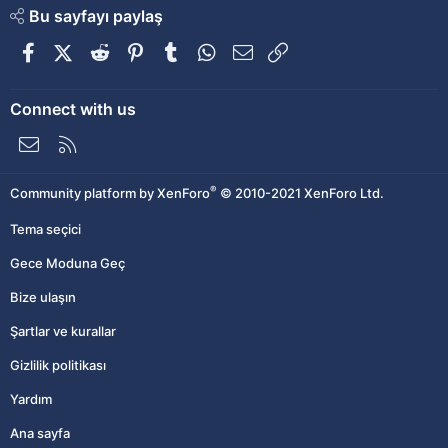
Bu sayfayı paylaş
Facebook
X (Twitter)
Reddit
Pinterest
Tumblr
WhatsApp
E-posta
Link
Connect with us
Bize ulaşın
RSS
®
Community platform by XenForo
© 2010-2021 XenForo Ltd.
Tema seçici
Gece Moduna Geç
Bize ulaşın
Şartlar ve kurallar
Gizlilik politikası
Yardım
Ana sayfa