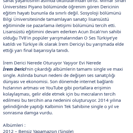
sanat yaşantısının aslında okullularından birisi. Mimar Sinan
Üniversitesi Piyano bölümünde öğrenim gören Dericinin
eğitim hayatı bununla da sınırlı değil. Sosyoloji bölümünü
Bilgi Üniversitesinde tamamlayan sanatçı lisansüstü
eğitiminde ise pazarlama iletişimi bölümünü tercih etti.
Lisansüstü eğitimini devam ederken Acun Ilıcalı’nın sahibi
olduğu TV8’in popüler yarışmalarından O Ses Türkiye’ye
katıldı ve Türkiye ilk olarak İrem Dericiyi bu yarışmada elde
ettiği yarı final başarısıyla tanıdı.
İrem Derici Nerede Oturuyor Yaşıyor Evi Nerede
İrem Derici
‘nin çıkardığı albümlerin tamamı single ve maxi
single. Aslında bunun nedeni de değişen ses sanatçılığı
dünyası ve ekonomisi. Son dönemde internet bağlantı
hızlarının artması ve YouTube gibi portallara erişimin
kolaylaşması, gelir elde etmek için bu mecraların tercih
edilmesi bu tercihin ana nedenini oluşturuyor. 2014 yılına
gelindiğinde yaptığı Kalbimin Tek Sahibine single o yıl ve
sonrasına damga vurdu.
Albümleri :
2012 – Bensiz Yapamazsın (Single)