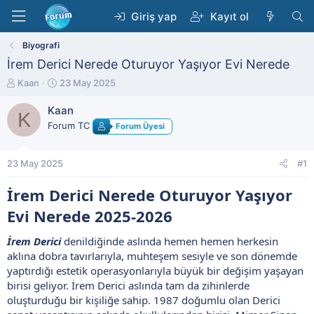
Giriş yap
Kayıt ol
Biyografi
İrem Derici Nerede Oturuyor Yaşıyor Evi Nerede
K
B
Kaan
23 May 2025
o
a
n
ş
Kaan
K
b
l
Forum TC
Forum Üyesi
u
a
y
n
u
g
23 May 2025
#1
b
ı
a
ç
İrem Derici Nerede Oturuyor Yaşıyor
ş
t
l
a
Evi Nerede 2025-2026​
a
r
t
i
İrem Derici
denildiğinde aslında hemen hemen herkesin
a
h
aklına dobra tavırlarıyla, muhteşem sesiyle ve son dönemde
n
i
yaptırdığı estetik operasyonlarıyla büyük bir değişim yaşayan
birisi geliyor. İrem Derici aslında tam da zihinlerde
oluşturduğu bir kişiliğe sahip. 1987 doğumlu olan Derici