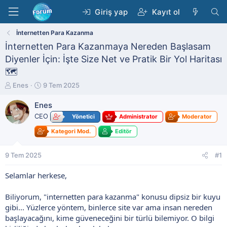
Giriş yap
Kayıt ol
İnternetten Para Kazanma
İnternetten Para Kazanmaya Nereden Başlasam
Diyenler İçin: İşte Size Net ve Pratik Bir Yol Haritası
🗺️
K
B
Enes
9 Tem 2025
o
a
n
ş
Enes
b
l
CEO
Yönetici
Administrator
Moderator
u
a
y
n
Kategori Mod.
Editör
u
g
b
ı
9 Tem 2025
#1
a
ç
ş
t
Selamlar herkese,
l
a
a
r
t
i
Biliyorum, "internetten para kazanma" konusu dipsiz bir kuyu
a
h
gibi... Yüzlerce yöntem, binlerce site var ama insan nereden
n
i
başlayacağını, kime güveneceğini bir türlü bilemiyor. O bilgi