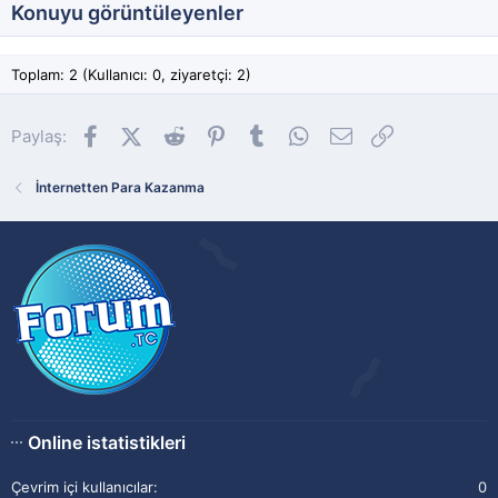
Konuyu görüntüleyenler
Toplam: 2 (Kullanıcı: 0, ziyaretçi: 2)
Facebook
X (Twitter)
Reddit
Pinterest
Tumblr
WhatsApp
E-posta
Link
Paylaş:
İnternetten Para Kazanma
Online istatistikleri
Çevrim içi kullanıcılar
0