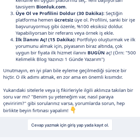
kendine en uygun platformu seç. Yeni başlıyorsan
tavsiyem
Bionluk.com
.
Üye Ol ve Profilini Doldur (30 Dakika):
Seçtiğin
platforma hemen
ücretsiz
üye ol. Profilini, sanki bir işe
başvuruyormuş gibi özenle, %100 eksiksiz doldur.
Yapabiliyorsan bir referans veya örnek iş ekle.
İlk İlanını Aç! (15 Dakika):
Portfolyo oluşturmak ve ilk
yorumunu almak için, piyasanın biraz altında, çok
uygun bir fiyata ilk hizmet ilanını
BUGÜN
aç! (Örn: "500
Kelimelik Blog Yazınızı 1 Günde Yazarım")
Unutmayın, en iyi plan bile eyleme geçilmediği sürece bir
hiçtir. O ilk adımı atmak, en zor ama en önemli kısımdır.
Yukarıdaki sitelerle veya iş fikirleriyle ilgili aklınıza takılan bir
soru var mı? "Benim şu yeteneğim var, nasıl paraya
çeviririm?" gibi sorularınız varsa, yorumlarda sorun, hep
birlikte beyin fırtınası yapalım!
Cevap yazmak için giriş yap yada kayıt ol.