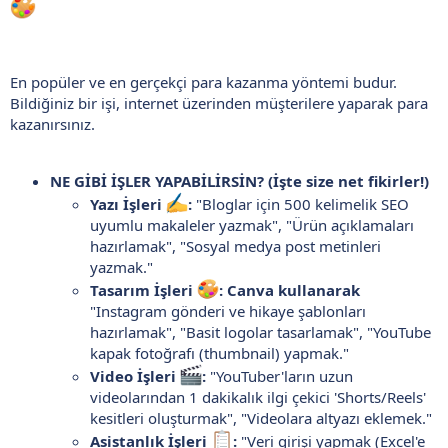
En popüler ve en gerçekçi para kazanma yöntemi budur.
Bildiğiniz bir işi, internet üzerinden müşterilere yaparak para
kazanırsınız.
NE GİBİ İŞLER YAPABİLİRSİN? (İşte size net fikirler!)
Yazı İşleri
:
"Bloglar için 500 kelimelik SEO
uyumlu makaleler yazmak", "Ürün açıklamaları
hazırlamak", "Sosyal medya post metinleri
yazmak."
Tasarım İşleri
:
Canva kullanarak
"Instagram gönderi ve hikaye şablonları
hazırlamak", "Basit logolar tasarlamak", "YouTube
kapak fotoğrafı (thumbnail) yapmak."
Video İşleri
:
"YouTuber'ların uzun
videolarından 1 dakikalık ilgi çekici 'Shorts/Reels'
kesitleri oluşturmak", "Videolara altyazı eklemek."
Asistanlık İşleri
:
"Veri girişi yapmak (Excel'e