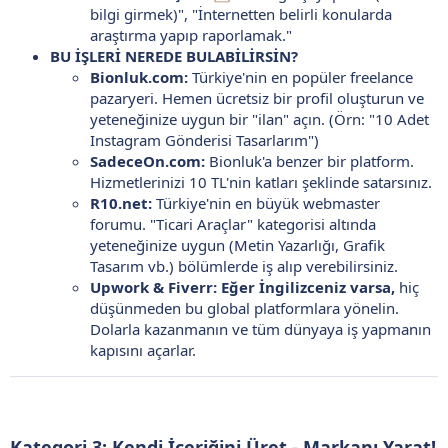
bilgi girmek)", "İnternetten belirli konularda
araştırma yapıp raporlamak."
BU İŞLERİ NEREDE BULABİLİRSİN?
Bionluk.com:
Türkiye'nin en popüler freelance
pazaryeri. Hemen ücretsiz bir profil oluşturun ve
yeteneğinize uygun bir "ilan" açın. (Örn: "10 Adet
Instagram Gönderisi Tasarlarım")
SadeceOn.com:
Bionluk'a benzer bir platform.
Hizmetlerinizi 10 TL'nin katları şeklinde satarsınız.
R10.net:
Türkiye'nin en büyük webmaster
forumu. "Ticari Araçlar" kategorisi altında
yeteneğinize uygun (Metin Yazarlığı, Grafik
Tasarım vb.) bölümlerde iş alıp verebilirsiniz.
Upwork & Fiverr:
Eğer İngilizceniz varsa,
hiç
düşünmeden bu global platformlara yönelin.
Dolarla kazanmanın ve tüm dünyaya iş yapmanın
kapısını açarlar.
Kategori 3: Kendi İçeriğini Üret - Markanı Yarat!