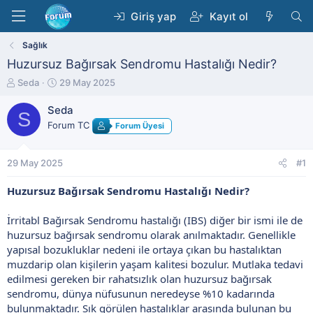
Giriş yap
Kayıt ol
Sağlık
Huzursuz Bağırsak Sendromu Hastalığı Nedir?
K
B
Seda
29 May 2025
o
a
n
ş
Seda
S
b
l
Forum TC
Forum Üyesi
u
a
y
n
u
g
29 May 2025
#1
b
ı
a
ç
Huzursuz Bağırsak Sendromu Hastalığı Nedir?
ş
t
l
a
İrritabl Bağırsak Sendromu hastalığı (IBS) diğer bir ismi ile de
a
r
t
i
huzursuz bağırsak sendromu olarak anılmaktadır. Genellikle
a
h
yapısal bozukluklar nedeni ile ortaya çıkan bu hastalıktan
n
i
muzdarip olan kişilerin yaşam kalitesi bozulur. Mutlaka tedavi
edilmesi gereken bir rahatsızlık olan huzursuz bağırsak
sendromu, dünya nüfusunun neredeyse %10 kadarında
bulunmaktadır. Sık görülen hastalıklar arasında bulunan bu