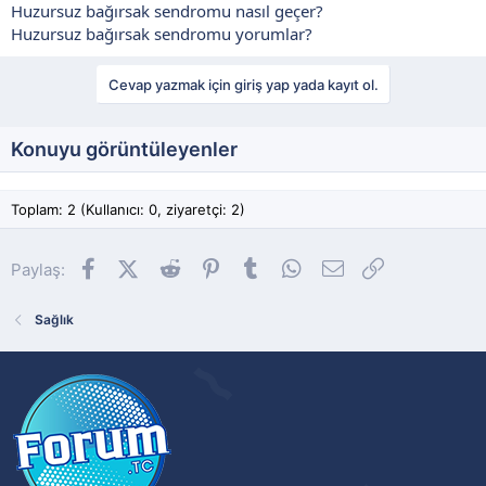
Huzursuz bağırsak sendromu nasıl geçer?
Huzursuz bağırsak sendromu yorumlar?
Cevap yazmak için giriş yap yada kayıt ol.
Konuyu görüntüleyenler
Toplam: 2 (Kullanıcı: 0, ziyaretçi: 2)
Facebook
X (Twitter)
Reddit
Pinterest
Tumblr
WhatsApp
E-posta
Link
Paylaş:
Sağlık