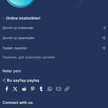
Online istatistikleri
Çevrim içi kullanıcılar
0
Çevrim içi ziyaretçiler
12
Toplam ziyaretçi
12
Toplamlar, gizli ziyaretçiler içerebilir.
Neler yeni
Bu sayfayı paylaş
Facebook
X (Twitter)
Reddit
Pinterest
Tumblr
WhatsApp
E-posta
Link
Connect with us