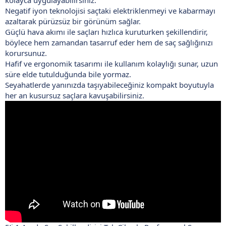
Negatif iyon teknolojisi saçtaki elektriklenmeyi ve kabarmayı
azaltarak pürüzsüz bir görünüm sağlar.
Güçlü hava akımı ile saçları hızlıca kuruturken şekillendirir,
böylece hem zamandan tasarruf eder hem de saç sağlığınızı
korursunuz.
Hafif ve ergonomik tasarımı ile kullanım kolaylığı sunar, uzun
süre elde tutulduğunda bile yormaz.
Seyahatlerde yanınızda taşıyabileceğiniz kompakt boyutuyla
her an kusursuz saçlara kavuşabilirsiniz.