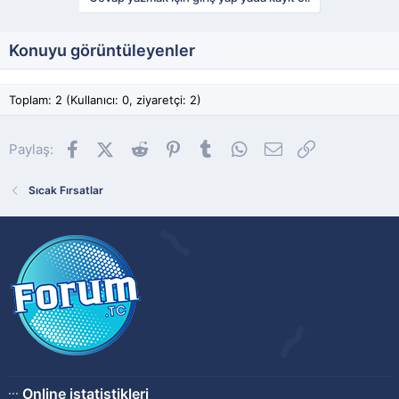
Konuyu görüntüleyenler
Toplam: 2 (Kullanıcı: 0, ziyaretçi: 2)
Facebook
X (Twitter)
Reddit
Pinterest
Tumblr
WhatsApp
E-posta
Link
Paylaş:
Sıcak Fırsatlar
Online istatistikleri