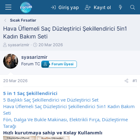
Giriş yap
Kayıt ol
Sıcak Fırsatlar
Hava Üflemeli Saç Düzleştirici Şekillendirici 5in1
Kadın Bakım Seti
K
B
syasarizmir
20 Mar 2026
o
a
n
ş
syasarizmir
b
l
Forum TC
Forum Üyesi
u
a
y
n
u
g
20 Mar 2026
#1
b
ı
a
ç
5 in 1 Saç Şekillendirici
ş
t
5 Başlıklı Saç Şekillendirici ve Düzleştirici Set
l
a
Hava Üflemeli Saç Düzleştirici Şekillendirici 5in1 Kadın Bakım
a
r
t
i
Seti
a
h
Fön, Dalga Ve Bukle Makinası, Elektrikli Fırça, Düzleştirme
n
i
Tarağı
Hızlı kurutmaya sahip ve Kolay Kullanımlı