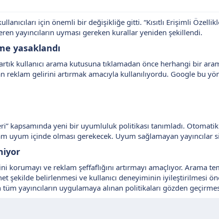
lanıcıları için önemli bir değişikliğe gitti. “Kısıtlı Erişimli Özel
eren yayıncıların uyması gereken kurallar yeniden şekillendi.
me yasaklandı​
 artık kullanıcı arama kutusuna tıklamadan önce herhangi bir ar
an reklam gelirini artırmak amacıyla kullanılıyordu. Google bu y
eri” kapsamında yeni bir uyumluluk politikası tanımladı. Otomatik
a tam uyum içinde olması gerekecek. Uyum sağlamayan yayıncılar s
niyor​
iğini korumayı ve reklam şeffaflığını artırmayı amaçlıyor. Arama te
net şekilde belirlenmesi ve kullanıcı deneyiminin iyileştirilmesi önc
n tüm yayıncıların uygulamaya alınan politikaları gözden geçirmes