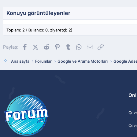
Konuyu görüntüleyenler
Toplam: 2 (Kullanıcı: 0, ziyaretçi: 2)
Facebook
X (Twitter)
Reddit
Pinterest
Tumblr
WhatsApp
E-posta
Link
Paylaş:
Ana sayfa
Forumlar
Google ve Arama Motorları
Google Ads
Onli
Çevri
Çevr