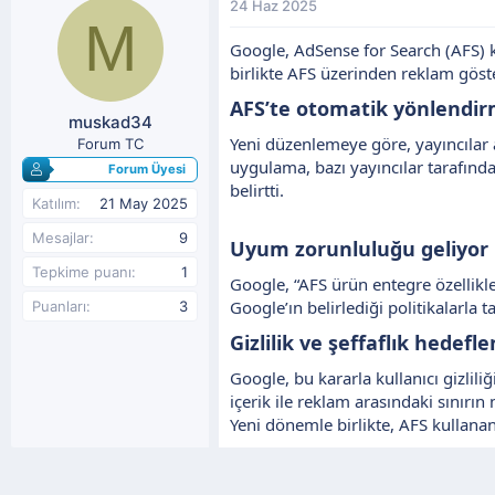
n
ş
24 Haz 2025
M
b
l
u
a
Google, AdSense for Search (AFS) kul
y
n
birlikte AFS üzerinden reklam göst
u
g
b
ı
AFS’te otomatik yönlendir
muskad34
a
ç
ş
t
Yeni düzenlemeye göre, yayıncılar
Forum TC
l
a
uygulama, bazı yayıncılar tarafınd
Forum Üyesi
a
r
belirtti.
t
i
Katılım
21 May 2025
a
h
Mesajlar
9
n
i
Uyum zorunluluğu geliyor​
Tepkime puanı
1
Google, “AFS ürün entegre özellikl
Google’ın belirlediği politikalarl
Puanları
3
Gizlilik ve şeffaflık hedefle
Google, bu kararla kullanıcı gizlil
içerik ile reklam arasındaki sınırın 
Yeni dönemle birlikte, AFS kullana