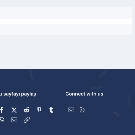
u sayfayı paylaş
Connect with us
Facebook
X (Twitter)
Reddit
Pinterest
Tumblr
Bize ulaşın
RSS
WhatsApp
E-posta
Link