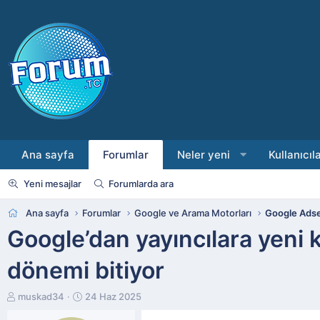
Ana sayfa
Forumlar
Neler yeni
Kullanıcıl
Yeni mesajlar
Forumlarda ara
Ana sayfa
Forumlar
Google ve Arama Motorları
Google Ads
Google’dan yayıncılara yeni
dönemi bitiyor
K
B
muskad34
24 Haz 2025
o
a