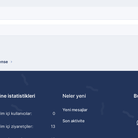
ense
ne istatistikleri
Neler yeni
B
Yeni mesajlar
m içi kullanıcılar
0
Son aktivite
im içi ziyaretçiler
13