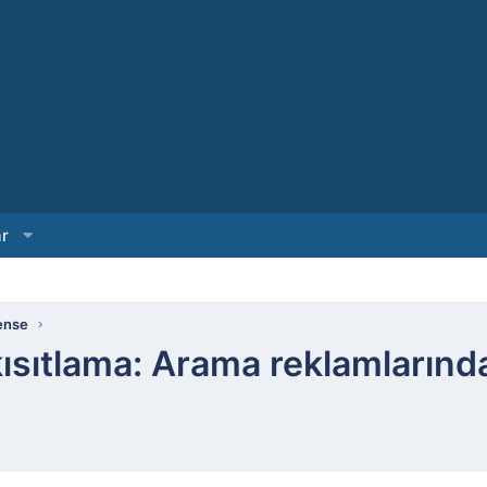
ar
ense
 kısıtlama: Arama reklamların