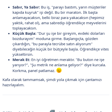
Sabır, Ya Sabır:
Bu iş, "parayı bastım, yarın müşteriler
kapıda kuyruk" işi değil. Bu bir maraton. İlk başta
anlamayacaksın, belki biraz para yakacaksın (hepimiz
yaktık, rahat ol), ama sabredip öğrendikçe meyvelerini
toplayacaksın.
Küçük Başla:
"Dur şu işe bir gireyim, evdeki dolarları
bozdurayım" moduna girme. Başlangıçta, gözden
çıkardığın, "bu parayla tecrübe satın alıyorum"
diyebileceğin küçük bir bütçeyle başla. Öğrendikçe vites
yükseltirsin.
Merak Et:
En iyi öğretmen meraktır. "Bu buton ne işe
yarıyor?", "Şu metrik ne anlama geliyor?" diye kurcala.
Korkma, panel patlamaz.
Kafa olarak tammamsak, şimdi yola çıkmak için çantamızı
hazırlayalım.