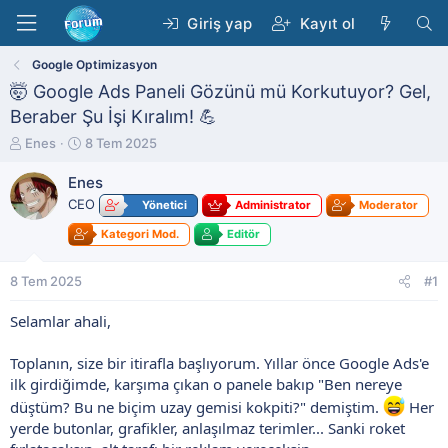
Giriş yap
Kayıt ol
Google Optimizasyon
🤯 Google Ads Paneli Gözünü mü Korkutuyor? Gel,
Beraber Şu İşi Kıralım! 💪
K
B
Enes
8 Tem 2025
o
a
n
ş
Enes
b
l
CEO
Yönetici
Administrator
Moderator
u
a
y
n
Kategori Mod.
Editör
u
g
b
ı
8 Tem 2025
#1
a
ç
ş
t
Selamlar ahali,
l
a
a
r
t
i
Toplanın, size bir itirafla başlıyorum. Yıllar önce Google Ads'e
a
h
ilk girdiğimde, karşıma çıkan o panele bakıp "Ben nereye
n
i
düştüm? Bu ne biçim uzay gemisi kokpiti?" demiştim.
Her
yerde butonlar, grafikler, anlaşılmaz terimler... Sanki roket