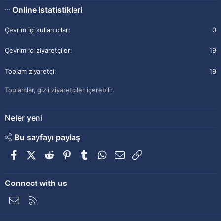
Online istatistikleri
Çevrim içi kullanıcılar
0
Çevrim içi ziyaretçiler
19
Toplam ziyaretçi
19
Toplamlar, gizli ziyaretçiler içerebilir.
Neler yeni
Bu sayfayı paylaş
Facebook
X (Twitter)
Reddit
Pinterest
Tumblr
WhatsApp
E-posta
Link
Connect with us
Bize ulaşın
RSS