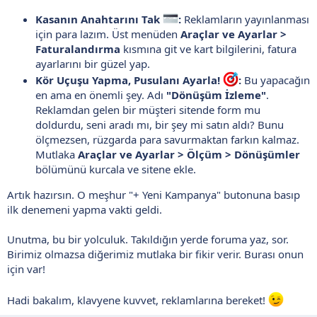
Kasanın Anahtarını Tak
:
Reklamların yayınlanması
için para lazım. Üst menüden
Araçlar ve Ayarlar >
Faturalandırma
kısmına git ve kart bilgilerini, fatura
ayarlarını bir güzel yap.
Kör Uçuşu Yapma, Pusulanı Ayarla!
:
Bu yapacağın
en ama en önemli şey. Adı
"Dönüşüm İzleme"
.
Reklamdan gelen bir müşteri sitende form mu
doldurdu, seni aradı mı, bir şey mi satın aldı? Bunu
ölçmezsen, rüzgarda para savurmaktan farkın kalmaz.
Mutlaka
Araçlar ve Ayarlar > Ölçüm > Dönüşümler
bölümünü kurcala ve sitene ekle.
Artık hazırsın. O meşhur "+ Yeni Kampanya" butonuna basıp
ilk denemeni yapma vakti geldi.
Unutma, bu bir yolculuk. Takıldığın yerde foruma yaz, sor.
Birimiz olmazsa diğerimiz mutlaka bir fikir verir. Burası onun
için var!
Hadi bakalım, klavyene kuvvet, reklamlarına bereket!