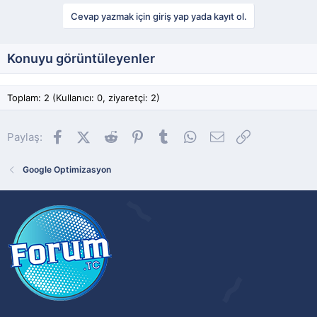
Cevap yazmak için giriş yap yada kayıt ol.
Konuyu görüntüleyenler
Toplam: 2 (Kullanıcı: 0, ziyaretçi: 2)
Facebook
X (Twitter)
Reddit
Pinterest
Tumblr
WhatsApp
E-posta
Link
Paylaş:
Google Optimizasyon