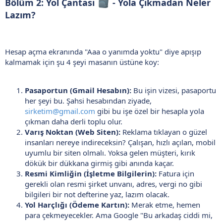
Bölüm 2: Yol Çantası
- Yola Çıkmadan Neler
Lazım?
Hesap açma ekranında "Aaa o yanımda yoktu" diye apışıp
kalmamak için şu 4 şeyi masanın üstüne koy:
Pasaportun (Gmail Hesabın):
Bu işin vizesi, pasaportu
her şeyi bu. Şahsi hesabından ziyade,
sirketim@gmail.com
gibi bu işe özel bir hesapla yola
çıkman daha derli toplu olur.
Varış Noktan (Web Siten):
Reklama tıklayan o güzel
insanları nereye indireceksin? Çalışan, hızlı açılan, mobil
uyumlu bir siten olmalı. Yoksa gelen müşteri, kırık
dökük bir dükkana girmiş gibi anında kaçar.
Resmi Kimliğin (İşletme Bilgilerin):
Fatura için
gerekli olan resmi şirket unvanı, adres, vergi no gibi
bilgileri bir not defterine yaz, lazım olacak.
Yol Harçlığı (Ödeme Kartın):
Merak etme, hemen
para çekmeyecekler. Ama Google "Bu arkadaş ciddi mi,