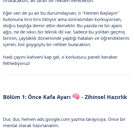
fırlatacaksın, alt tarafı bir reklam vereceksin.
Eğer sen de şu an bu durumdaysan, o "Hemen Başlayın"
butonuna tırıs tırıs tıklıyor ama sonrasından korkuyorsan,
doğru başlığa demir attın demektir. Bu yazıda ne bir ajans
ağzı, ne de sıkıcı bir teknik dil var. Sadece bu yoldan geçmiş
birinin, çaylaklık döneminde yaptığı hataları ve öğrendiklerini
içeren, bol goygoylu bir rehber bulacaksın.
Hadi çayını kahveni kap gel, o korkutucu paneli beraber
fethediyoruz!
Bölüm 1: Önce Kafa Ayarı
- Zihinsel Hazırlık
Dur, dur, hemen ads.google.com yazma tarayıcıya. Önce bir
mental olarak hazırlanalım.