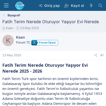
Giriş yap
Kayıt ol
Biyografi
Fatih Terim Nerede Oturuyor Yaşıyor Evi Nerede
K
B
Kaan
23 May 2025
o
a
n
ş
Kaan
K
b
l
Forum TC
Forum Üyesi
u
a
y
n
u
g
23 May 2025
#1
b
ı
a
ç
Fatih Terim Nerede Oturuyor Yaşıyor Evi
ş
t
Nerede 2025 - 2026​
l
a
a
r
Fatih Terim Türk spor tarihinin en önemli kişilerinden birisi.
t
i
Galatasaray Spor Kulübü ile elde ettiği başarılar bu bilinirliğin
a
h
n
i
en önemli gerekçesi. Fatih Terim’in futbolculuk yaşantısı ise
bugün ismiyle anılan Galatasarayla başlamamış. 4 Eylül 1953
Adana Gökseliye doğumlu olan Terim ilk futbolculuğa
Ceyhanspor’da başlıyor. Adana Demirspor ile devam eden