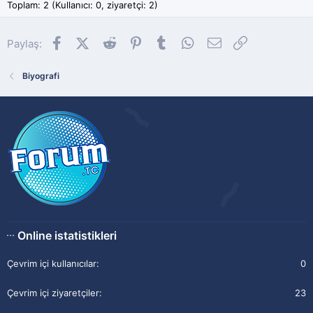
Toplam: 2 (Kullanıcı: 0, ziyaretçi: 2)
Facebook
X (Twitter)
Reddit
Pinterest
Tumblr
WhatsApp
E-posta
Link
Paylaş:
Biyografi
Online istatistikleri
Çevrim içi kullanıcılar
0
Çevrim içi ziyaretçiler
23