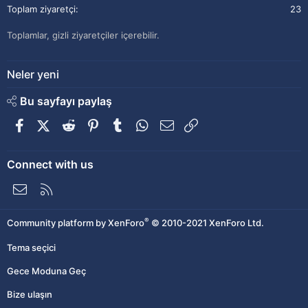
Toplam ziyaretçi
23
Toplamlar, gizli ziyaretçiler içerebilir.
Neler yeni
Bu sayfayı paylaş
Facebook
X (Twitter)
Reddit
Pinterest
Tumblr
WhatsApp
E-posta
Link
Connect with us
Bize ulaşın
RSS
®
Community platform by XenForo
© 2010-2021 XenForo Ltd.
Tema seçici
Gece Moduna Geç
Bize ulaşın