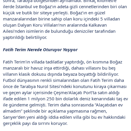
sonra, Tarabya bölgesinden ayrılamadı. Birkaç kilometre
ilerde İstanbul ve Boğaz’ın adeta gizli cennetlerinden biri olan
küçük ve butik bir siteye yerleşti. Boğaz’ın en güzel
manzaralarından birine sahip olan koru içindeki 5 villadan
oluşan Dalyan Koru Villaları’nın aralarında Kalkavan
Ailesi’nden isimlerin de bulunduğu denizciler tarafından
yaptırıldığı belirtiliyor.
Fatih Terim Nerede Oturuyor Yaşıyor
Fatih Terim’in villada tadilatlar yaptırdığı, ön kısmına Boğaz
manzaralı bir havuz inşa ettirdiği, dahası villasını bu beş
villanın klasik dokusu dışında beyaza boyattığı bildiriliyor.
Futbol dünyasının renkli simalarından olan Fatih Terim daha
önce de Tarabya Nurol Sitesi’ndeki konutunu kiraya çıkarması
ve geçen aylar içerisinde Çeşme/Alaçatı Port’ta satın aldığı
ifade edilen 1 milyon 250 bin dolarlık deniz kenarındaki taş ev
ile gündeme gelmişti. Terim daha sonrasında “Alaçatıdan ev
almadım” şeklinde bir açıklama yapmasına rağmen,
Sarıyer’den yeni aldığı iddia edilen villa gibi bu ev hakkındaki
gerçeklik payı da sırrını koruyor.