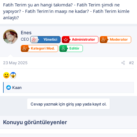
Fatih Terim şu an hangi takımda? - Fatih Terim şimdi ne
yapıyor? - Fatih Terim'in maaşı ne kadar? - Fatih Terim kimle
anlaştı?
Enes
CEO
Yönetici
Administrator
Moderator
Kategori Mod.
Editör
23 May 2025
#2
T
Kaan
e
p
k
Cevap yazmak için giriş yap yada kayıt ol.
i
l
e
Konuyu görüntüleyenler
r
: