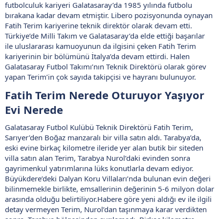
futbolculuk kariyeri Galatasaray’da 1985 yılında futbolu
bırakana kadar devam etmiştir. Libero pozisyonunda oynayan
Fatih Terim kariyerine teknik direktör olarak devam etti.
Türkiye’de Milli Takım ve Galatasaray’da elde ettiği başarılar
ile uluslararası kamuoyunun da ilgisini çeken Fatih Terim
kariyerinin bir bölümünü İtalya’da devam ettirdi. Halen
Galatasaray Futbol Takımı’nın Teknik Direktörü olarak görev
yapan Terim’in çok sayıda takipçisi ve hayranı bulunuyor.
Fatih Terim Nerede Oturuyor Yaşıyor
Evi Nerede​
Galatasaray Futbol Kulübü Teknik Direktörü Fatih Terim,
Sarıyer’den Boğaz manzaralı bir villa satın aldı. Tarabya’da,
eski evine birkaç kilometre ileride yer alan butik bir siteden
villa satın alan Terim, Tarabya Nurol’daki evinden sonra
gayrimenkul yatırımlarına lüks konutlarla devam ediyor.
Büyükdere’deki Dalyan Koru Villaları’nda bulunan evin değeri
bilinmemekle birlikte, emsallerinin değerinin 5-6 milyon dolar
arasında olduğu belirtiliyor.Habere göre yeni aldığı ev ile ilgili
detay vermeyen Terim, Nurol’dan taşınmaya karar verdikten