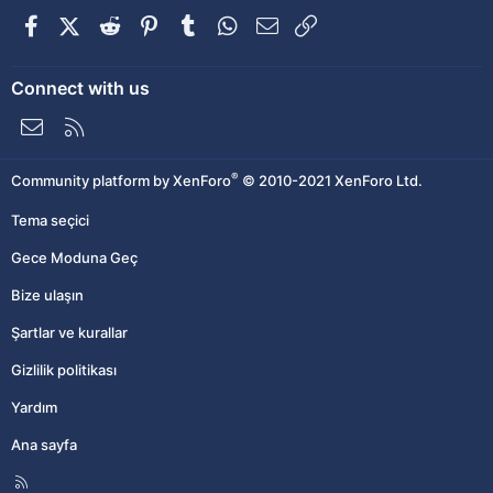
Facebook
X (Twitter)
Reddit
Pinterest
Tumblr
WhatsApp
E-posta
Link
Connect with us
Bize ulaşın
RSS
®
Community platform by XenForo
© 2010-2021 XenForo Ltd.
Tema seçici
Gece Moduna Geç
Bize ulaşın
Şartlar ve kurallar
Gizlilik politikası
Yardım
Ana sayfa
R