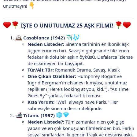
unutmayın!
İŞTE O UNUTULMAZ 25 AŞK FİLMİ!
Casablanca (1942)
Neden Listede?:
Sinema tarihinin en ikonik aşk
üçgenlerinden biri. Savaşın gölgesinde filizlenen
fedakarlık dolu bir aşkın öyküsü. Defalarca izlense
de eskimeyen bir başyapıt.
Tür/Alt Tür:
Romantik Drama, Savaş, Klasik
Öne Çıkan Özellikler:
Humphrey Bogart ve
Ingrid Bergman'ın efsanevi kimyası, unutulmaz
replikler ("Here's looking at you, kid."), "As Time
Goes By" şarkısı, fedakarlık teması.
Kısa Yorum:
"We'll always have Paris." Her
sahnesiyle sinema dersi niteliğinde.
Titanic (1997)
Neden Listede?:
Tüm zamanların en çok gişe
yapan ve en çok konuşulan filmlerinden biri. Farklı
sosyal sınıflardan iki gencin trajik ve destansı aşkı.