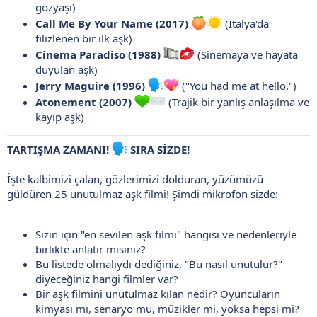
gözyaşı)
Call Me By Your Name (2017)
(İtalya'da
filizlenen bir ilk aşk)
Cinema Paradiso (1988)
(Sinemaya ve hayata
duyulan aşk)
Jerry Maguire (1996)
("You had me at hello.")
Atonement (2007)
(Trajik bir yanlış anlaşılma ve
kayıp aşk)
TARTIŞMA ZAMANI!
SIRA SİZDE!
İşte kalbimizi çalan, gözlerimizi dolduran, yüzümüzü
güldüren 25 unutulmaz aşk filmi! Şimdi mikrofon sizde:
Sizin için "en sevilen aşk filmi" hangisi ve nedenleriyle
birlikte anlatır mısınız?
Bu listede olmalıydı dediğiniz, "Bu nasıl unutulur?"
diyeceğiniz hangi filmler var?
Bir aşk filmini unutulmaz kılan nedir? Oyuncuların
kimyası mı, senaryo mu, müzikler mi, yoksa hepsi mi?