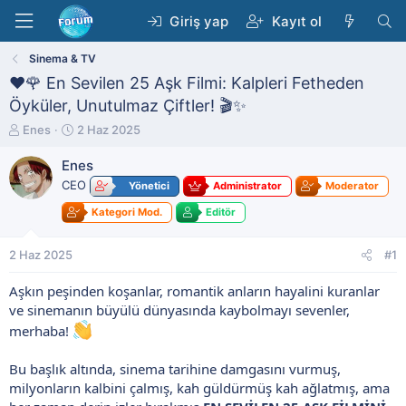
Giriş yap
Kayıt ol
Sinema & TV
❤️🌹 En Sevilen 25 Aşk Filmi: Kalpleri Fetheden
Öyküler, Unutulmaz Çiftler! 🎬✨
K
B
Enes
2 Haz 2025
o
a
n
ş
Enes
b
l
CEO
Yönetici
Administrator
Moderator
u
a
y
n
Kategori Mod.
Editör
u
g
b
ı
2 Haz 2025
#1
a
ç
ş
t
Aşkın peşinden koşanlar, romantik anların hayalini kuranlar
l
a
ve sinemanın büyülü dünyasında kaybolmayı sevenler,
a
r
t
i
merhaba!
a
h
n
i
Bu başlık altında, sinema tarihine damgasını vurmuş,
milyonların kalbini çalmış, kah güldürmüş kah ağlatmış, ama