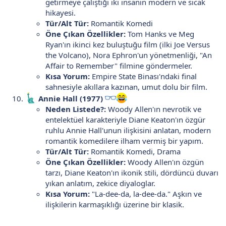
getirmeye çalıştığı iki insanın modern ve sıcak
hikayesi.
Tür/Alt Tür:
Romantik Komedi
Öne Çıkan Özellikler:
Tom Hanks ve Meg
Ryan'ın ikinci kez buluştuğu film (ilki Joe Versus
the Volcano), Nora Ephron'un yönetmenliği, "An
Affair to Remember" filmine göndermeler.
Kısa Yorum:
Empire State Binası'ndaki final
sahnesiyle akıllara kazınan, umut dolu bir film.
Annie Hall (1977)
Neden Listede?:
Woody Allen'ın nevrotik ve
entelektüel karakteriyle Diane Keaton'ın özgür
ruhlu Annie Hall'unun ilişkisini anlatan, modern
romantik komedilere ilham vermiş bir yapım.
Tür/Alt Tür:
Romantik Komedi, Drama
Öne Çıkan Özellikler:
Woody Allen'ın özgün
tarzı, Diane Keaton'ın ikonik stili, dördüncü duvarı
yıkan anlatım, zekice diyaloglar.
Kısa Yorum:
"La-dee-da, la-dee-da." Aşkın ve
ilişkilerin karmaşıklığı üzerine bir klasik.