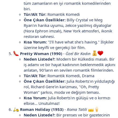
tüm zamanların en iyi romantik komedilerinden
biri.
Tür/Alt Tür:
Romantik Komedi
Öne Çıkan Özellikler:
Billy Crystal ve Meg
Ryan'ın harika uyumu, zekice yazılmış diyaloglar
(Nora Ephron imzalı), New York atmosferi, ikonik
restoran sahnesi.
Kısa Yorum:
"I'll have what she's having." İlişkiler
üzerine keyifli ve gerçekçi bir film.
Pretty Woman (1990)
-
Özel Bir Kadın
Neden Listede?:
Modern bir Külkedisi masalı. Bir
iş adamı ve bir hayat kadınının beklenmedik aşkını
anlatan, 90'ların en sevilen romantik filmlerinden.
Tür/Alt Tür:
Romantik Komedi, Drama
Öne Çıkan Özellikler:
Julia Roberts'ın yıldızlaştığı
rol, Richard Gere'in karizması, "Oh, Pretty
Woman" şarkısı, moda ve değişim teması.
Kısa Yorum:
Julia Roberts'ın gülüşü ve o kırmızı
elbise... Unutulmaz!
Roman Holiday (1953)
-
Roma Tatili
Neden Listede?:
Bir prenses ve bir gazetecinin