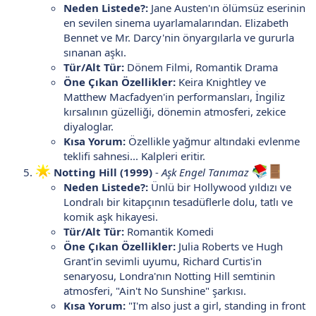
Neden Listede?:
Jane Austen'ın ölümsüz eserinin
en sevilen sinema uyarlamalarından. Elizabeth
Bennet ve Mr. Darcy'nin önyargılarla ve gururla
sınanan aşkı.
Tür/Alt Tür:
Dönem Filmi, Romantik Drama
Öne Çıkan Özellikler:
Keira Knightley ve
Matthew Macfadyen'in performansları, İngiliz
kırsalının güzelliği, dönemin atmosferi, zekice
diyaloglar.
Kısa Yorum:
Özellikle yağmur altındaki evlenme
teklifi sahnesi... Kalpleri eritir.
Notting Hill (1999)
-
Aşk Engel Tanımaz
Neden Listede?:
Ünlü bir Hollywood yıldızı ve
Londralı bir kitapçının tesadüflerle dolu, tatlı ve
komik aşk hikayesi.
Tür/Alt Tür:
Romantik Komedi
Öne Çıkan Özellikler:
Julia Roberts ve Hugh
Grant'in sevimli uyumu, Richard Curtis'in
senaryosu, Londra'nın Notting Hill semtinin
atmosferi, "Ain't No Sunshine" şarkısı.
Kısa Yorum:
"I'm also just a girl, standing in front