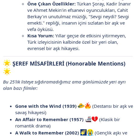
Öne Çıkan Özellikler:
Türkan Şoray, Kadir İnanır
ve Ahmet Mekin'in efsanevi oyunculukları, Cahit
Berkay'ın unutulmaz müziği, "Sevgi neydi? Sevgi
emekti." repliği, insanın içini sızlatan bir aşk ve
vefa öyküsü.
Kısa Yorum:
Yıllar geçse de etkisini yitirmeyen,
Türk izleyicisinin kalbinde özel bir yeri olan,
evrensel bir aşk hikayesi.
ŞEREF MİSAFİRLERİ (Honorable Mentions)
Bu 25'lik listeye sığdıramadığımız ama gönlümüzde yeri ayrı
olan bazı filmler:
Gone with the Wind (1939)
(Destansı bir aşk ve
savaş hikayesi)
An Affair to Remember (1957)
(Klasik bir
romantik drama)
A Walk to Remember (2002)
(Gençlik aşkı ve