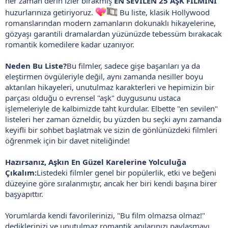
her zaman derin izler bırakmış
EN SEVİLEN 25 AŞK FİLMİNİ
huzurlarınıza getiriyoruz.
Bu liste, klasik Hollywood
romanslarından modern zamanların dokunaklı hikayelerine,
gözyaşı garantili dramalardan yüzünüzde tebessüm bırakacak
romantik komedilere kadar uzanıyor.
Neden Bu Liste?
Bu filmler, sadece gişe başarıları ya da
eleştirmen övgüleriyle değil, aynı zamanda nesiller boyu
aktarılan hikayeleri, unutulmaz karakterleri ve hepimizin bir
parçası olduğu o evrensel "aşk" duygusunu ustaca
işlemeleriyle de kalbimizde taht kurdular. Elbette "en sevilen"
listeleri her zaman özneldir, bu yüzden bu seçki aynı zamanda
keyifli bir sohbet başlatmak ve sizin de gönlünüzdeki filmleri
öğrenmek için bir davet niteliğinde!
Hazırsanız, Aşkın En Güzel Karelerine Yolculuğa
Çıkalım:
Listedeki filmler genel bir popülerlik, etki ve beğeni
düzeyine göre sıralanmıştır, ancak her biri kendi başına birer
başyapıttır.
Yorumlarda kendi favorilerinizi, "Bu film olmazsa olmaz!"
dediklerinizi ve unutulmaz romantik anılarınızı paylaşmayı