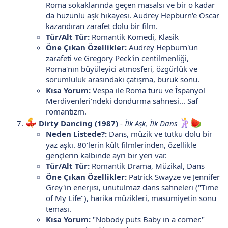
Roma sokaklarında geçen masalsı ve bir o kadar
da hüzünlü aşk hikayesi. Audrey Hepburn'e Oscar
kazandıran zarafet dolu bir film.
Tür/Alt Tür:
Romantik Komedi, Klasik
Öne Çıkan Özellikler:
Audrey Hepburn'ün
zarafeti ve Gregory Peck'in centilmenliği,
Roma'nın büyüleyici atmosferi, özgürlük ve
sorumluluk arasındaki çatışma, buruk sonu.
Kısa Yorum:
Vespa ile Roma turu ve İspanyol
Merdivenleri'ndeki dondurma sahnesi... Saf
romantizm.
Dirty Dancing (1987)
-
İlk Aşk, İlk Dans
Neden Listede?:
Dans, müzik ve tutku dolu bir
yaz aşkı. 80'lerin kült filmlerinden, özellikle
gençlerin kalbinde ayrı bir yeri var.
Tür/Alt Tür:
Romantik Drama, Müzikal, Dans
Öne Çıkan Özellikler:
Patrick Swayze ve Jennifer
Grey'in enerjisi, unutulmaz dans sahneleri ("Time
of My Life"), harika müzikleri, masumiyetin sonu
teması.
Kısa Yorum:
"Nobody puts Baby in a corner."