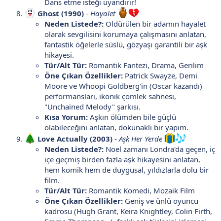
Dans etme isteği uyandırır!
Ghost (1990)
-
Hayalet
Neden Listede?:
Öldürülen bir adamın hayalet
olarak sevgilisini korumaya çalışmasını anlatan,
fantastik öğelerle süslü, gözyaşı garantili bir aşk
hikayesi.
Tür/Alt Tür:
Romantik Fantezi, Drama, Gerilim
Öne Çıkan Özellikler:
Patrick Swayze, Demi
Moore ve Whoopi Goldberg'in (Oscar kazandı)
performansları, ikonik çömlek sahnesi,
"Unchained Melody" şarkısı.
Kısa Yorum:
Aşkın ölümden bile güçlü
olabileceğini anlatan, dokunaklı bir yapım.
Love Actually (2003)
-
Aşk Her Yerde
Neden Listede?:
Noel zamanı Londra'da geçen, iç
içe geçmiş birden fazla aşk hikayesini anlatan,
hem komik hem de duygusal, yıldızlarla dolu bir
film.
Tür/Alt Tür:
Romantik Komedi, Mozaik Film
Öne Çıkan Özellikler:
Geniş ve ünlü oyuncu
kadrosu (Hugh Grant, Keira Knightley, Colin Firth,