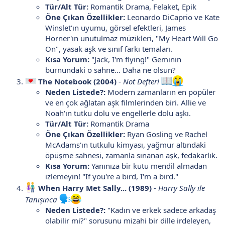
Tür/Alt Tür:
Romantik Drama, Felaket, Epik
Öne Çıkan Özellikler:
Leonardo DiCaprio ve Kate
Winslet'ın uyumu, görsel efektleri, James
Horner'ın unutulmaz müzikleri, "My Heart Will Go
On", yasak aşk ve sınıf farkı temaları.
Kısa Yorum:
"Jack, I'm flying!" Geminin
burnundaki o sahne... Daha ne olsun?
The Notebook (2004)
-
Not Defteri
Neden Listede?:
Modern zamanların en popüler
ve en çok ağlatan aşk filmlerinden biri. Allie ve
Noah'ın tutku dolu ve engellerle dolu aşkı.
Tür/Alt Tür:
Romantik Drama
Öne Çıkan Özellikler:
Ryan Gosling ve Rachel
McAdams'ın tutkulu kimyası, yağmur altındaki
öpüşme sahnesi, zamanla sınanan aşk, fedakarlık.
Kısa Yorum:
Yanınıza bir kutu mendil almadan
izlemeyin! "If you're a bird, I'm a bird."
When Harry Met Sally... (1989)
-
Harry Sally ile
Tanışınca
Neden Listede?:
"Kadın ve erkek sadece arkadaş
olabilir mi?" sorusunu mizahi bir dille irdeleyen,