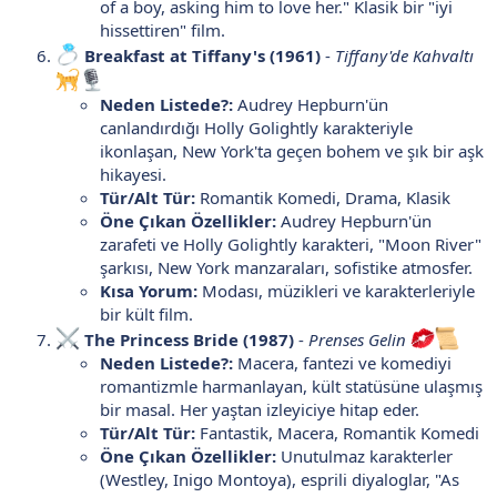
of a boy, asking him to love her." Klasik bir "iyi
hissettiren" film.
Breakfast at Tiffany's (1961)
-
Tiffany'de Kahvaltı
Neden Listede?:
Audrey Hepburn'ün
canlandırdığı Holly Golightly karakteriyle
ikonlaşan, New York'ta geçen bohem ve şık bir aşk
hikayesi.
Tür/Alt Tür:
Romantik Komedi, Drama, Klasik
Öne Çıkan Özellikler:
Audrey Hepburn'ün
zarafeti ve Holly Golightly karakteri, "Moon River"
şarkısı, New York manzaraları, sofistike atmosfer.
Kısa Yorum:
Modası, müzikleri ve karakterleriyle
bir kült film.
The Princess Bride (1987)
-
Prenses Gelin
Neden Listede?:
Macera, fantezi ve komediyi
romantizmle harmanlayan, kült statüsüne ulaşmış
bir masal. Her yaştan izleyiciye hitap eder.
Tür/Alt Tür:
Fantastik, Macera, Romantik Komedi
Öne Çıkan Özellikler:
Unutulmaz karakterler
(Westley, Inigo Montoya), esprili diyaloglar, "As