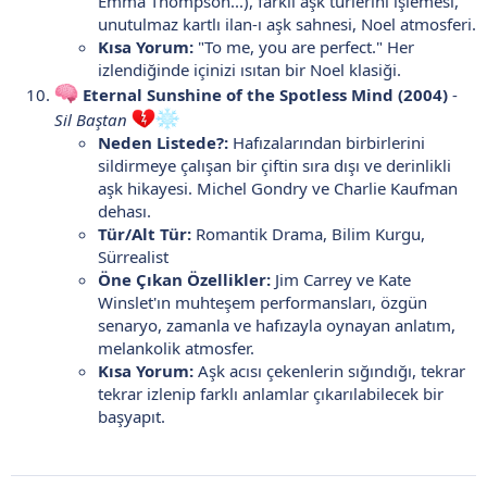
Emma Thompson...), farklı aşk türlerini işlemesi,
unutulmaz kartlı ilan-ı aşk sahnesi, Noel atmosferi.
Kısa Yorum:
"To me, you are perfect." Her
izlendiğinde içinizi ısıtan bir Noel klasiği.
Eternal Sunshine of the Spotless Mind (2004)
-
Sil Baştan
Neden Listede?:
Hafızalarından birbirlerini
sildirmeye çalışan bir çiftin sıra dışı ve derinlikli
aşk hikayesi. Michel Gondry ve Charlie Kaufman
dehası.
Tür/Alt Tür:
Romantik Drama, Bilim Kurgu,
Sürrealist
Öne Çıkan Özellikler:
Jim Carrey ve Kate
Winslet'ın muhteşem performansları, özgün
senaryo, zamanla ve hafızayla oynayan anlatım,
melankolik atmosfer.
Kısa Yorum:
Aşk acısı çekenlerin sığındığı, tekrar
tekrar izlenip farklı anlamlar çıkarılabilecek bir
başyapıt.