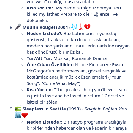
you wish" repliği, masalsı anlatım.
Kısa Yorum:
"My name is Inigo Montoya. You
killed my father. Prepare to die." Eğlenceli ve
dokunaklı.
Moulin Rouge! (2001)
Neden Listede?:
Baz Luhrmann'ın yönettiği,
gösterişli, trajik ve tutku dolu bir aşkı anlatan,
modern pop şarkılarını 1900'lerin Paris'ine taşıyan
baş döndürücü bir müzikal.
Tür/Alt Tür:
Müzikal, Romantik Drama
Öne Çıkan Özellikler:
Nicole Kidman ve Ewan
McGregor'un performansları, görsel zenginlik ve
kostümler, enerjik müzik düzenlemeleri ("Your
Song", "Come What May").
Kısa Yorum:
"The greatest thing you'll ever learn
is just to love and be loved in return." Görsel ve
işitsel bir şölen.
Sleepless in Seattle (1993)
-
Sevginin Bağladıkları
Neden Listede?:
Bir radyo programı aracılığıyla
birbirlerinden haberdar olan ve kaderin bir araya