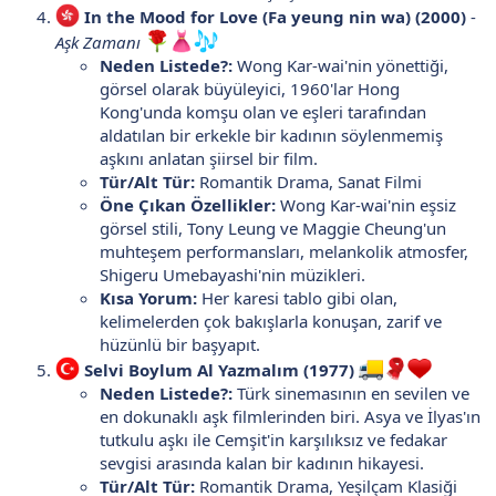
In the Mood for Love (Fa yeung nin wa) (2000)
-
Aşk Zamanı
Neden Listede?:
Wong Kar-wai'nin yönettiği,
görsel olarak büyüleyici, 1960'lar Hong
Kong'unda komşu olan ve eşleri tarafından
aldatılan bir erkekle bir kadının söylenmemiş
aşkını anlatan şiirsel bir film.
Tür/Alt Tür:
Romantik Drama, Sanat Filmi
Öne Çıkan Özellikler:
Wong Kar-wai'nin eşsiz
görsel stili, Tony Leung ve Maggie Cheung'un
muhteşem performansları, melankolik atmosfer,
Shigeru Umebayashi'nin müzikleri.
Kısa Yorum:
Her karesi tablo gibi olan,
kelimelerden çok bakışlarla konuşan, zarif ve
hüzünlü bir başyapıt.
Selvi Boylum Al Yazmalım (1977)
Neden Listede?:
Türk sinemasının en sevilen ve
en dokunaklı aşk filmlerinden biri. Asya ve İlyas'ın
tutkulu aşkı ile Cemşit'in karşılıksız ve fedakar
sevgisi arasında kalan bir kadının hikayesi.
Tür/Alt Tür:
Romantik Drama, Yeşilçam Klasiği