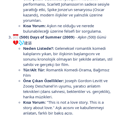
performansı, Scarlett Johansson'ın sadece sesiyle
yarattığı etki, Spike Jonze'un senaryosu (Oscar
kazandı), modern ilişkiler ve yalnızlık üzerine
yorumları.
Kısa Yorum:
Aşkın ne olduğu ve nerede
bulunabileceği üzerine felsefi bir sorgulama.
(500) Days of Summer (2009)
-
Aşkın (500) Günü
建築
Neden Listede?:
Geleneksel romantik komedi
kalıplarını yıkan, bir ilişkinin başlangıcını ve
sonunu kronolojik olmayan bir şekilde anlatan, stil
sahibi ve gerçekçi bir film.
Tür/Alt Tür:
Romantik Komedi-Drama, Bağımsız
Film
Öne Çıkan Özellikler:
Joseph Gordon-Levitt ve
Zooey Deschanel'in uyumu, yaratıcı anlatım
teknikleri (dans sahnesi, beklentiler vs. gerçeklik),
harika müzikleri.
Kısa Yorum:
"This is not a love story. This is a
story about love." Aşk acısını ve kabullenmeyi
anlatan, farklı bir bakış açısı.