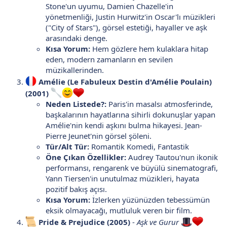
Stone'un uyumu, Damien Chazelle'in
yönetmenliği, Justin Hurwitz'in Oscar'lı müzikleri
("City of Stars"), görsel estetiği, hayaller ve aşk
arasındaki denge.
Kısa Yorum:
Hem gözlere hem kulaklara hitap
eden, modern zamanların en sevilen
müzikallerinden.
Amélie (Le Fabuleux Destin d'Amélie Poulain)
(2001)
Neden Listede?:
Paris'in masalsı atmosferinde,
başkalarının hayatlarına sihirli dokunuşlar yapan
Amélie'nin kendi aşkını bulma hikayesi. Jean-
Pierre Jeunet'nin görsel şöleni.
Tür/Alt Tür:
Romantik Komedi, Fantastik
Öne Çıkan Özellikler:
Audrey Tautou'nun ikonik
performansı, rengarenk ve büyülü sinematografi,
Yann Tiersen'in unutulmaz müzikleri, hayata
pozitif bakış açısı.
Kısa Yorum:
İzlerken yüzünüzden tebessümün
eksik olmayacağı, mutluluk veren bir film.
Pride & Prejudice (2005)
-
Aşk ve Gurur