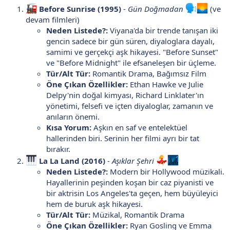
Before Sunrise (1995)
-
Gün Doğmadan
(ve
devam filmleri)
Neden Listede?:
Viyana'da bir trende tanışan iki
gencin sadece bir gün süren, diyaloglara dayalı,
samimi ve gerçekçi aşk hikayesi. "Before Sunset"
ve "Before Midnight" ile efsaneleşen bir üçleme.
Tür/Alt Tür:
Romantik Drama, Bağımsız Film
Öne Çıkan Özellikler:
Ethan Hawke ve Julie
Delpy'nin doğal kimyası, Richard Linklater'ın
yönetimi, felsefi ve içten diyaloglar, zamanın ve
anıların önemi.
Kısa Yorum:
Aşkın en saf ve entelektüel
hallerinden biri. Serinin her filmi ayrı bir tat
bırakır.
La La Land (2016)
-
Aşıklar Şehri
Neden Listede?:
Modern bir Hollywood müzikali.
Hayallerinin peşinden koşan bir caz piyanisti ve
bir aktrisin Los Angeles'ta geçen, hem büyüleyici
hem de buruk aşk hikayesi.
Tür/Alt Tür:
Müzikal, Romantik Drama
Öne Çıkan Özellikler:
Ryan Gosling ve Emma