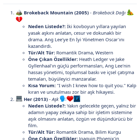
Brokeback Mountain (2005)
-
Brokeback Dağı
Neden Listede?:
İki kovboyun yıllara yayılan
yasak aşkını anlatan, cesur ve dokunaklı bir
drama. Ang Lee'ye En İyi Yönetmen Oscar'ını
kazandırdı.
Tür/Alt Tür:
Romantik Drama, Western
Öne Çıkan Özellikler:
Heath Ledger ve Jake
Gyllenhaal'ın güçlü performansları, Ang Lee'nin
hassas yönetimi, toplumsal baskı ve içsel çatışma
temaları, büyüleyici manzaralar.
Kısa Yorum:
"I wish I knew how to quit you." Kalp
kıran ve unutulması zor bir aşk hikayesi.
Her (2013)
-
Aşk
Neden Listede?:
Yakın gelecekte geçen, yalnız bir
adamın yapay zekaya sahip bir işletim sistemine
aşık olmasını anlatan, özgün ve düşündürücü bir
film.
Tür/Alt Tür:
Romantik Drama, Bilim Kurgu
Öne Çıkan Özellikler:
Joaquin Phoenix'in