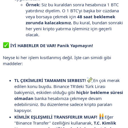
Örnek:
Siz bu kuraldan sonra hesabınıza 1 BTC
yatırdınız diyelim. O 1 BTC'yi başka bir cüzdana
veya borsaya çekmek için
48 saat beklemek
zorunda kalacaksınız.
Bu kural, bundan sonraki
her yeni kripto yatırma işleminiz için geçerli
olacak.
İYİ HABERLER DE VAR! Panik Yapmayın!
Neyse ki her işlem kısıtlanmış değil. İşte can simidi gibi
maddeler:
TL ÇEKİMLERİ TAMAMEN SERBEST!
En çok merak
edilen konu buydu. Binance TR'deki Türk Lirası
bakiyenizi, eskiden olduğu gibi
hiçbir bekleme süresi
olmadan
banka hesabınıza çekmeye devam
edebilirsiniz. Bu düzenleme sadece kripto paraları
kapsıyor.
KİMLİK EŞLEŞMELİ TRANSFERLER MUAF!
Eğer
"Binance Transfer" özelliğini kullanarak,
T.C. Kimlik