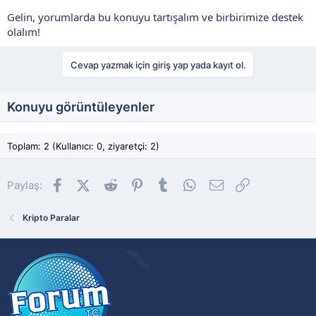
Gelin, yorumlarda bu konuyu tartışalım ve birbirimize destek
olalım!
Cevap yazmak için giriş yap yada kayıt ol.
Konuyu görüntüleyenler
Toplam: 2 (Kullanıcı: 0, ziyaretçi: 2)
Facebook
X (Twitter)
Reddit
Pinterest
Tumblr
WhatsApp
E-posta
Link
Paylaş:
Kripto Paralar