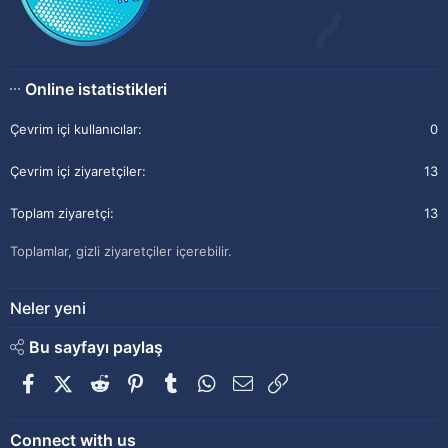
Online istatistikleri
Çevrim içi kullanıcılar
0
Çevrim içi ziyaretçiler
13
Toplam ziyaretçi
13
Toplamlar, gizli ziyaretçiler içerebilir.
Neler yeni
Bu sayfayı paylaş
Facebook
X (Twitter)
Reddit
Pinterest
Tumblr
WhatsApp
E-posta
Link
Connect with us