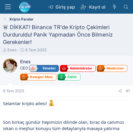
Giriş yap
Kayıt ol
Kripto Paralar
🚨 DİKKAT! Binance TR'de Kripto Çekimleri
Durduruldu! Panik Yapmadan Önce Bilmeniz
Gerekenler!
K
B
Enes
8 Tem 2025
o
a
n
ş
Enes
b
l
CEO
Yönetici
Administrator
Moderator
u
a
y
n
Kategori Mod.
Editör
u
g
b
ı
8 Tem 2025
#1
a
ç
ş
t
Selamlar kripto ailesi!
l
a
a
r
t
i
a
h
Son birkaç gündür hepimizin dilinde olan, biraz da canımızı
n
i
sıkan o meşhur konuyu tüm detaylarıyla masaya yatırma