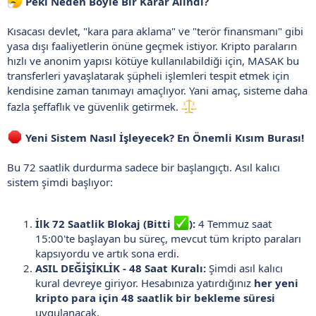
Peki Neden Böyle Bir Karar Alındı?
Kısacası devlet, "kara para aklama" ve "terör finansmanı" gibi
yasa dışı faaliyetlerin önüne geçmek istiyor. Kripto paraların
hızlı ve anonim yapısı kötüye kullanılabildiği için, MASAK bu
transferleri yavaşlatarak şüpheli işlemleri tespit etmek için
kendisine zaman tanımayı amaçlıyor. Yani amaç, sisteme daha
fazla şeffaflık ve güvenlik getirmek.
Yeni Sistem Nasıl İşleyecek? En Önemli Kısım Burası!
Bu 72 saatlik durdurma sadece bir başlangıçtı. Asıl kalıcı
sistem şimdi başlıyor:
İlk 72 Saatlik Blokaj (Bitti
):
4 Temmuz saat
15:00'te başlayan bu süreç, mevcut tüm kripto paraları
kapsıyordu ve artık sona erdi.
ASIL DEĞİŞİKLİK - 48 Saat Kuralı:
Şimdi asıl kalıcı
kural devreye giriyor. Hesabınıza yatırdığınız
her yeni
kripto para için 48 saatlik bir bekleme süresi
uygulanacak.