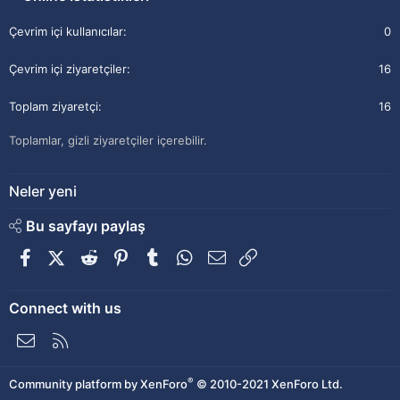
Çevrim içi kullanıcılar
0
Çevrim içi ziyaretçiler
16
Toplam ziyaretçi
16
Toplamlar, gizli ziyaretçiler içerebilir.
Neler yeni
Bu sayfayı paylaş
Facebook
X (Twitter)
Reddit
Pinterest
Tumblr
WhatsApp
E-posta
Link
Connect with us
Bize ulaşın
RSS
®
Community platform by XenForo
© 2010-2021 XenForo Ltd.