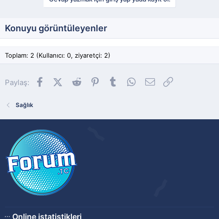
Konuyu görüntüleyenler
Toplam: 2 (Kullanıcı: 0, ziyaretçi: 2)
Facebook
X (Twitter)
Reddit
Pinterest
Tumblr
WhatsApp
E-posta
Link
Paylaş:
Sağlık
Online istatistikleri