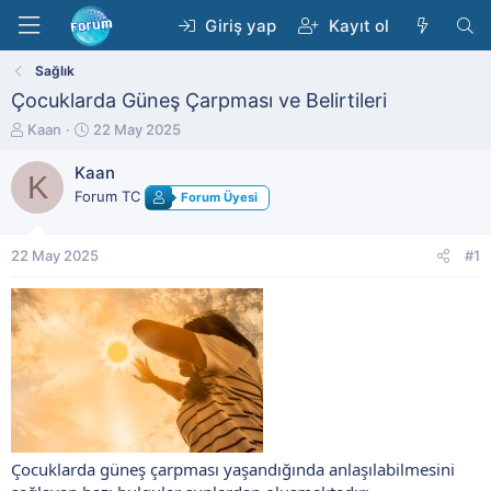
Giriş yap
Kayıt ol
Sağlık
Çocuklarda Güneş Çarpması ve Belirtileri
K
B
Kaan
22 May 2025
o
a
n
ş
Kaan
K
b
l
Forum TC
Forum Üyesi
u
a
y
n
u
g
22 May 2025
#1
b
ı
a
ç
ş
t
l
a
a
r
t
i
a
h
n
i
Çocuklarda güneş çarpması yaşandığında anlaşılabilmesini