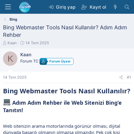
Giriş yap
Kayıt ol
Bing
Bing Webmaster Tools Nasıl Kullanılır? Adım Adım
Rehber
K
B
Kaan
14 Tem 2025
o
a
n
ş
Kaan
K
b
l
Forum TC
Forum Üyesi
u
a
y
n
u
g
14 Tem 2025
#1
b
ı
a
ç
Bing Webmaster Tools Nasıl Kullanılır?​
ş
t
l
a
Adım Adım Rehber ile Web Sitenizi Bing’e
a
r
t
i
Tanıtın!​
a
h
n
i
Web sitenizin arama motorlarında görünür olması, dijital
dünyada başarılı olmanın olmazsa olmazıdır. Pek çok kişi