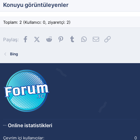
Konuyu görüntüleyenler
Toplam: 2 (Kullanıcı: 0, ziyaretçi: 2)
Facebook
X (Twitter)
Reddit
Pinterest
Tumblr
WhatsApp
E-posta
Link
Paylaş:
Bing
Online istatistikleri
Çevrim içi kullanıcılar
0