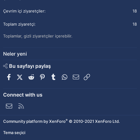
Çevrim içi ziyaretçiler
18
Toplam ziyaretçi
18
Toplamlar, gizli ziyaretçiler içerebilir.
Neler yeni
Bu sayfayı paylaş
Facebook
X (Twitter)
Reddit
Pinterest
Tumblr
WhatsApp
E-posta
Link
Connect with us
Bize ulaşın
RSS
®
Community platform by XenForo
© 2010-2021 XenForo Ltd.
Tema seçici