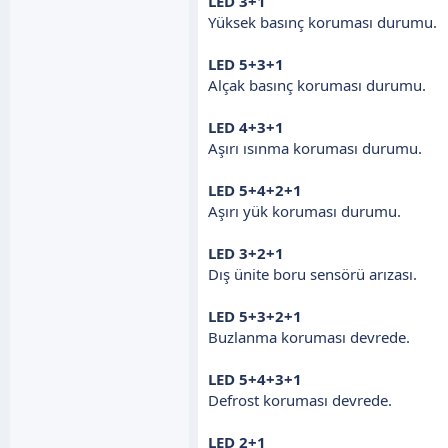
LED 3+1
Yüksek basınç koruması durumu.
LED 5+3+1
Alçak basınç koruması durumu.
LED 4+3+1
Aşırı ısınma koruması durumu.
LED 5+4+2+1
Aşırı yük koruması durumu.
LED 3+2+1
Dış ünite boru sensörü arızası.
LED 5+3+2+1
Buzlanma koruması devrede.
LED 5+4+3+1
Defrost koruması devrede.
LED 2+1