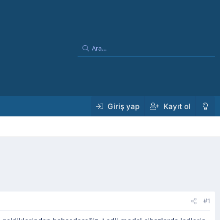
Giriş yap
Kayıt ol
#1