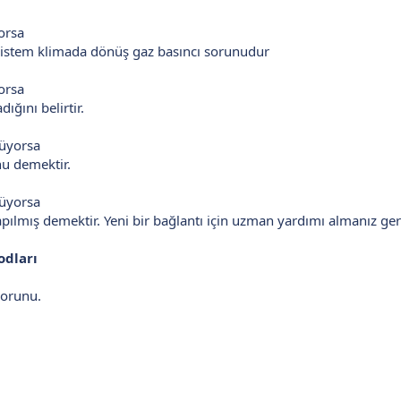
orsa
 sistem klimada dönüş gaz basıncı sorunudur
orsa
ığını belirtir.
nüyorsa
u demektir.
nüyorsa
apılmış demektir. Yeni bir bağlantı için uzman yardımı almanız ge
odları
sorunu.