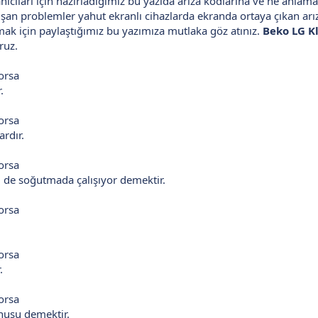
ıcıları için hazırladığımız bu yazıda arıza kodlarına ve ne anlama
n problemler yahut ekranlı cihazlarda ekranda ortaya çıkan arıza
olmak için paylaştığımız bu yazımıza mutlaka göz atınız.
Beko LG Kl
ruz.
orsa
.
orsa
rdır.
orsa
m de soğutmada çalışıyor demektir.
orsa
orsa
.
orsa
nusu demektir.