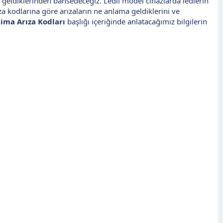
 geldiklerinden bahsedeceğiz. Ledli model cihazlarda ledlerin
 kodlarına göre arızaların ne anlama geldiklerini ve
ima Arıza Kodları
başlığı içeriğinde anlatacağımız bilgilerin