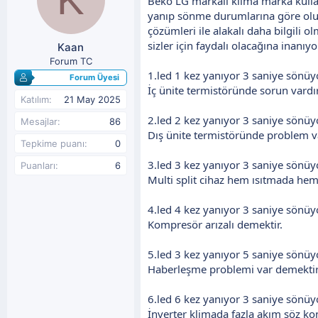
Beko LG markalı klima marka kullan
y
n
yanıp sönme durumlarına göre oluşa
u
g
çözümleri ile alakalı daha bilgili 
b
ı
sizler için faydalı olacağına inanıyo
Kaan
a
ç
ş
t
Forum TC
l
a
1.led 1 kez yanıyor 3 saniye sönüy
Forum Üyesi
a
r
İç ünite termistöründe sorun vardır
t
i
Katılım
21 May 2025
a
h
2.led 2 kez yanıyor 3 saniye sönüy
Mesajlar
86
n
i
Dış ünite termistöründe problem va
Tepkime puanı
0
3.led 3 kez yanıyor 3 saniye sönüy
Puanları
6
Multi split cihaz hem ısıtmada he
4.led 4 kez yanıyor 3 saniye sönüy
Kompresör arızalı demektir.
5.led 3 kez yanıyor 5 saniye sönüy
Haberleşme problemi var demektir
6.led 6 kez yanıyor 3 saniye sönüy
İnverter klimada fazla akım söz ko