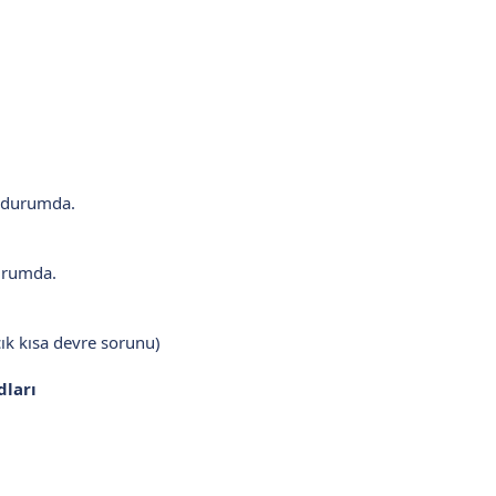
k durumda.
durumda.
çık kısa devre sorunu)
dları