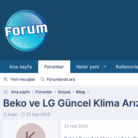
Ana sayfa
Forumlar
Neler yeni
Kullanıcıl
Yeni mesajlar
Forumlarda ara
Ana sayfa
Forumlar
Sosyal
Blog
Beko ve LG Güncel Klima Arı
K
B
Kaan
25 Haz 2025
o
a
n
ş
25 Haz 2025
K
b
l
u
a