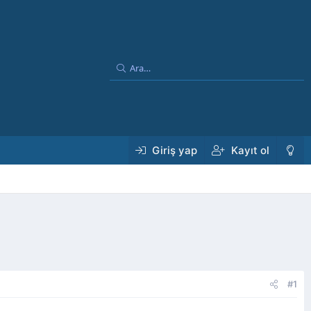
Giriş yap
Kayıt ol
#1