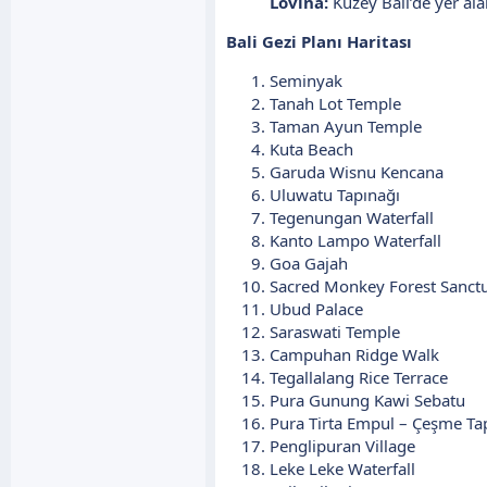
Lovina:
Kuzey Bali’de yer ala
Bali Gezi Planı Haritası
Seminyak
Tanah Lot Temple
Taman Ayun Temple
Kuta Beach
Garuda Wisnu Kencana
Uluwatu Tapınağı
Tegenungan Waterfall
Kanto Lampo Waterfall
Goa Gajah
Sacred Monkey Forest Sanct
Ubud Palace
Saraswati Temple
Campuhan Ridge Walk
Tegallalang Rice Terrace
Pura Gunung Kawi Sebatu
Pura Tirta Empul – Çeşme Ta
Penglipuran Village
Leke Leke Waterfall