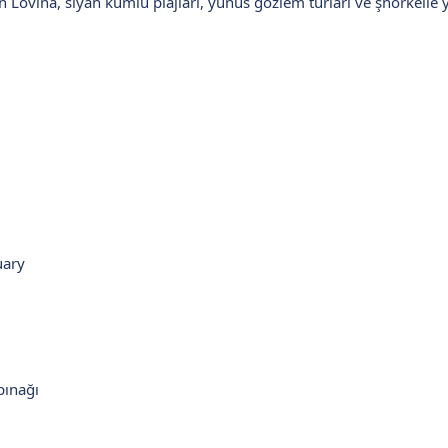
n Lovina, siyah kumlu plajları, yunus gözlem turları ve şnorkelle 
uary
pınağı