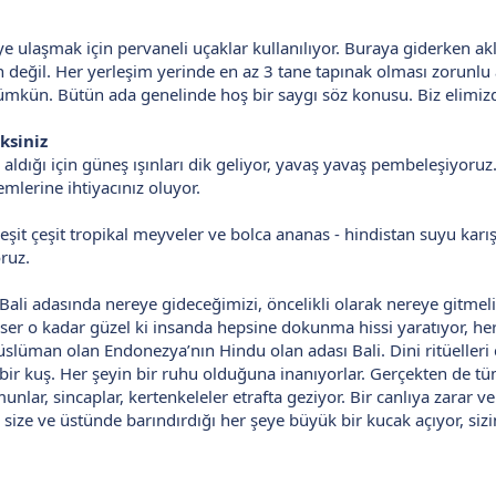
’ye ulaşmak için pervaneli uçaklar kullanılıyor. Buraya giderken ak
ğil. Her yerleşim yerinde en az 3 tane tapınak olması zorunlu an
ümkün. Bütün ada genelinde hoş bir saygı söz konusu. Biz elimiz
ksiniz
aldığı için güneş ışınları dik geliyor, yavaş yavaş pembeleşiyoruz. 
lerine ihtiyacınız oluyor.
it çeşit tropikal meyveler ve bolca ananas - hindistan suyu karışım
ruz.
Bali adasında nereye gideceğimizi, öncelikli olarak nereye gitmel
er o kadar güzel ki insanda hepsine dokunma hissi yaratıyor, her
slüman olan Endonezya’nın Hindu olan adası Bali. Dini ritüelleri 
de bir kuş. Her şeyin bir ruhu olduğuna inanıyorlar. Gerçekten de 
unlar, sincaplar, kertenkeleler etrafta geziyor. Bir canlıya zarar
Ada size ve üstünde barındırdığı her şeye büyük bir kucak açıyor, siz