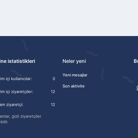
ne istatistikleri
Neler yeni
B
Yeni mesajlar
m içi kullanıcılar
0
Son aktivite
im içi ziyaretçiler
12
am ziyaretçi
12
mlar, gizli ziyaretçiler
bilir.