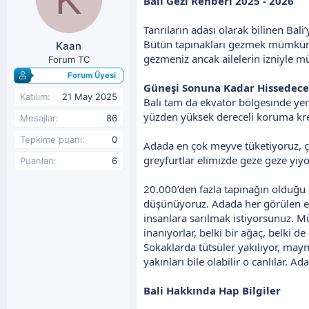
Bali Gezi Rehberi 2025 - 2026
y
n
u
g
Tanrıların adası olarak bilinen Bali
b
ı
Bütün tapınakları gezmek mümkün de
Kaan
a
ç
gezmeniz ancak ailelerin izniyle m
ş
t
Forum TC
l
a
Forum Üyesi
a
r
Güneşi Sonuna Kadar Hissedece
t
i
Katılım
21 May 2025
Bali tam da ekvator bölgesinde yer 
a
h
yüzden yüksek dereceli koruma krem
Mesajlar
86
n
i
Tepkime puanı
0
Adada en çok meyve tüketiyoruz, çeş
greyfurtlar elimizde geze geze yiyo
Puanları
6
20.000’den fazla tapınağın olduğu 
düşünüyoruz. Adada her görülen es
insanlara sarılmak istiyorsunuz. Mü
inanıyorlar, belki bir ağaç, belki 
Sokaklarda tütsüler yakılıyor, maym
yakınları bile olabilir o canlılar. 
Bali Hakkında Hap Bilgiler