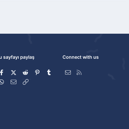
u sayfayı paylaş
Connect with us
Facebook
X (Twitter)
Reddit
Pinterest
Tumblr
Bize ulaşın
RSS
WhatsApp
E-posta
Link