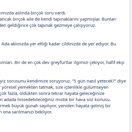
lımızda aslında birçok soru vardı.
cak birçok aile de kendi tapınaklarını yapmışlar. Bunları
den geldiğince çok tapınak gezmeye çalışıyoruz.
Ada aklınızda yer ettiği kadar cildinizde de yer ediyor. Bu
ları. Bir de en çok dev greyfurtlar ilgimizi çekiyor, hafif ekşi
iyiz sorusunu kendimize soruyoruz. “5 gün nasıl yetecek?” diye
 yöresel yemekten tatmak, size içtenlikle gülümseyen
çok fazla, öldükten sonra tekrar hayata geleceğinize
tüm adada hissedebileceğiniz mistik bir hava söz konusu.
 vermek büyük günah sayılıyor, yeniden hayata gelmiş bir
in ona sarılmanızı bekliyor.