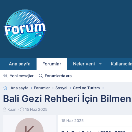
Ana sayfa
Forumlar
Neler yeni
Kullanıcıl
Yeni mesajlar
Forumlarda ara
Ana sayfa
Forumlar
Sosyal
Gezi ve Turizm
Bali Gezi Rehberi İçin Bilme
K
B
Kaan
15 Haz 2025
o
a
n
ş
15 Haz 2025
K
b
l
u
a