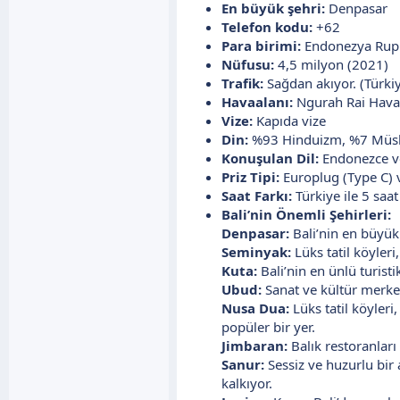
En büyük şehri:
Denpasar
Telefon kodu:
+62
Para birimi:
Endonezya Rupiah
Nüfusu:
4,5 milyon (2021)
Trafik:
Sağdan akıyor. (Türkiy
Havaalanı:
Ngurah Rai Hava
Vize:
Kapıda vize
Din:
%93 Hinduizm, %7 Müs
Konuşulan Dil:
Endonezce ve 
Priz Tipi:
Europlug (Type C) ve
Saat Farkı:
Türkiye ile 5 saat
Bali’nin Önemli Şehirleri:
Denpasar:
Bali’nin en büyük 
Seminyak:
Lüks tatil köyler
Kuta:
Bali’nin en ünlü turisti
Ubud:
Sanat ve kültür merkezi
Nusa Dua:
Lüks tatil köyleri,
popüler bir yer.
Jimbaran:
Balık restoranları 
Sanur:
Sessiz ve huzurlu bir 
kalkıyor.