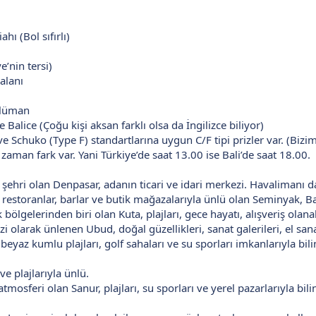
ı (Bol sıfırlı)
e’nin tersi)
alanı
lüman
Balice (Çoğu kişi aksan farklı olsa da İngilizce biliyor)
 Schuko (Type F) standartlarına uygun C/F tipi prizler var. (Bizim 
 zaman fark var. Yani Türkiye’de saat 13.00 ise Bali’de saat 18.00.
şehri olan Denpasar, adanın ticari ve idari merkezi. Havalimanı da
i, restoranlar, barlar ve butik mağazalarıyla ünlü olan Seminyak, 
k bölgelerinden biri olan Kuta, plajları, gece hayatı, alışveriş olana
 olarak ünlenen Ubud, doğal güzellikleri, sanat galerileri, el sanat
 beyaz kumlu plajları, golf sahaları ve su sporları imkanlarıyla bilin
ve plajlarıyla ünlü.
atmosferi olan Sanur, plajları, su sporları ve yerel pazarlarıyla b