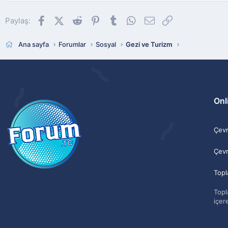
Facebook
X (Twitter)
Reddit
Pinterest
Tumblr
WhatsApp
E-posta
Link
Paylaş:
Ana sayfa
Forumlar
Sosyal
Gezi ve Turizm
Onli
Çevri
Çevr
Topl
Topla
içere